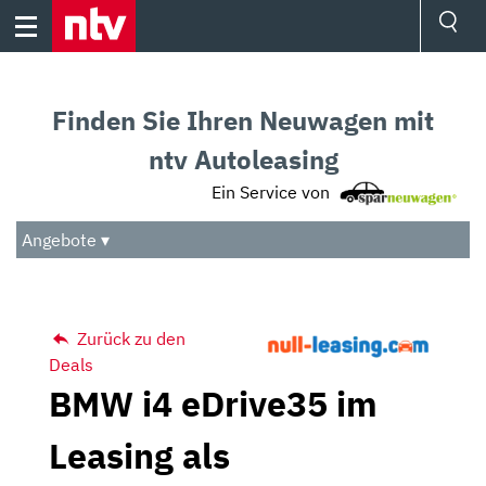
Skip
to
content
Ressorts
Sport
Finden Sie Ihren Neuwagen mit
Börse
Wetter
ntv Autoleasing
TV
Ein Service von
Video
Audio
Angebote ▾
Das Beste
Zurück zu den
Deals
BMW i4 eDrive35 im
Leasing als