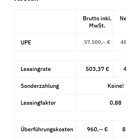
Brutto inkl.
Netto e
MwSt.
MwSt
UPE
57.500,-- €
48.319,-
Leasingrate
503,37 €
423,--
Sonderzahlung
Keine!
Leasingfaktor
0,88
Überführungskosten
960,-- €
806,72