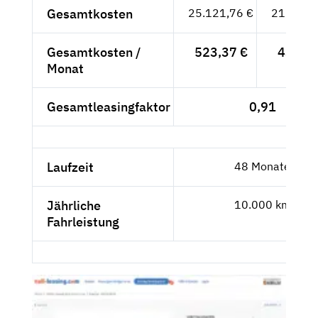
Gesamtkosten
25.121,76 €
21.110,
Gesamtkosten /
523,37 €
439,81
Monat
Gesamtleasingfaktor
0,91
Laufzeit
48 Monate
Jährliche
10.000 km
Fahrleistung