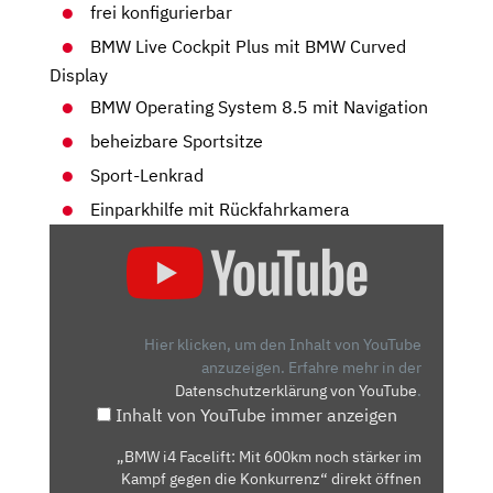
frei konfigurierbar
BMW Live Cockpit Plus mit BMW Curved
Display
BMW Operating System 8.5 mit Navigation
beheizbare Sportsitze
Sport-Lenkrad
Einparkhilfe mit Rückfahrkamera
„BMW
I4
FACELIFT:
MIT
600KM
Hier klicken, um den Inhalt von YouTube
NOCH
anzuzeigen.
Erfahre mehr in der
Datenschutzerklärung von YouTube
.
STÄRKER
Inhalt von YouTube immer anzeigen
IM
KAMPF
„BMW i4 Facelift: Mit 600km noch stärker im
GEGEN
Kampf gegen die Konkurrenz“ direkt öffnen