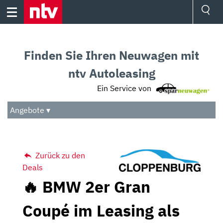
Skip
to
content
Ressorts
Sport
Finden Sie Ihren Neuwagen mit
Börse
Wetter
ntv Autoleasing
TV
Ein Service von
Video
Audio
Angebote ▾
Das Beste
Zurück zu den
Deals
🔥 BMW 2er Gran
Coupé im Leasing als