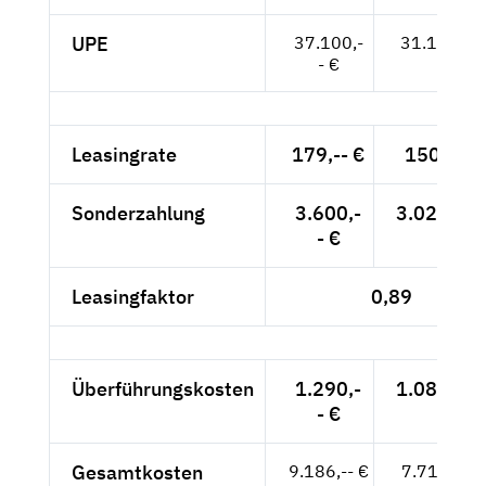
UPE
37.100,-
31.176,-- 
- €
Leasingrate
179,-- €
150,42 €
Sonderzahlung
3.600,-
3.025,21 
- €
Leasingfaktor
0,89
Überführungskosten
1.290,-
1.084,03 
- €
Gesamtkosten
9.186,-- €
7.719,33 