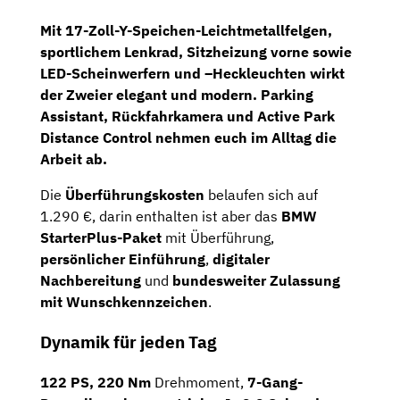
Mit
17-Zoll-Y-Speichen-Leichtmetallfelgen
,
sportlichem Lenkrad
,
Sitzheizung vorne
sowie
LED-Scheinwerfern
und –
Heckleuchten
wirkt
der Zweier elegant und modern.
Parking
Assistant
,
Rückfahrkamera
und
Active Park
Distance
Control
nehmen euch im Alltag die
Arbeit ab.
Die
Überführungskosten
belaufen sich auf
1.290 €, darin enthalten ist aber das
BMW
StarterPlus-Paket
mit Überführung,
persönlicher Einführung
,
digitaler
Nachbereitung
und
bundesweiter Zulassung
mit Wunschkennzeichen
.
Dynamik für jeden Tag
122 PS, 220 Nm
Drehmoment,
7-Gang-