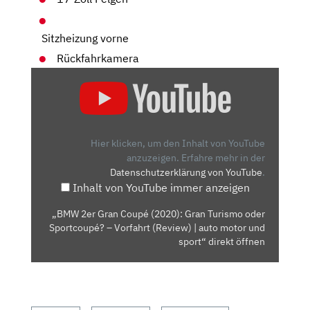
Sitzheizung vorne
Rückfahrkamera
„BMW
2ER
GRAN
COUPÉ
(2020):
Hier klicken, um den Inhalt von YouTube
GRAN
anzuzeigen.
Erfahre mehr in der
Datenschutzerklärung von YouTube
.
TURISMO
Inhalt von YouTube immer anzeigen
ODER
SPORTCOUPÉ?
„BMW 2er Gran Coupé (2020): Gran Turismo oder
–
Sportcoupé? – Vorfahrt (Review) | auto motor und
VORFAHRT
sport“ direkt öffnen
(REVIEW)
|
AUTO
MOTOR