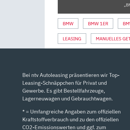
„BM
BMW
BMW 1ER
BM
LEASING
MANUELLES GE
Bei ntv Autoleasing präsentieren wir Top-
Leasing-Schnäppchen für Privat und
Gewerbe. Es gibt Bestellfahrzeuge,
Lagerneuwagen und Gebrauchtwagen.
* = Umfangreiche Angaben zum offiziellen
Kraftstoffverbrauch und zu den offiziellen
CO2-Emissionswerten und ggf. zum