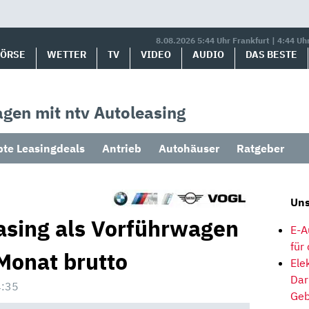
8.08.2026 5:44 Uhr Frankfurt | 4:44 Uh
BÖRSE
WETTER
TV
VIDEO
AUDIO
DAS BESTE
gen mit ntv Autoleasing
bte Leasingdeals
Antrieb
Autohäuser
Ratgeber
Uns
sing als Vorführwagen
E-A
für
Monat brutto
Ele
Dar
4:35
Geb