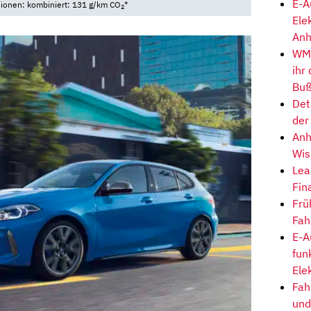
E-A
sionen: kombiniert: 131 g/km CO
*
2
Ele
Anh
WM-
ihr
Buß
Det
der
Anh
Wis
Lea
Fin
Frü
Fah
E-A
fun
Ele
Fah
und