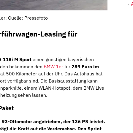
→
r; Quelle: Pressefoto
führwagen-Leasing für
 118i M Sport
einen günstigen bayerischen
unden bekommen den
BMW 1er
für
289 Euro im
at 500 Kilometer auf der Uhr. Das Autohaus hat
ort verfügbar sind. Die Basisausstattung kann
Einparkhilfe, einem WLAN-Hotspot, dem BMW Live
zheizung sehen lassen.
Paket
m
R3-Ottomotor
angetrieben, der
136 PS
leistet.
ägt die Kraft auf die
Vorderachse.
Den Sprint