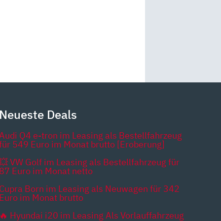
Neueste Deals
Audi Q4 e-tron im Leasing als Bestellfahrzeug
für 549 Euro im Monat brutto [Eroberung]
💥 VW Golf im Leasing als Bestellfahrzeug für
87 Euro im Monat netto
Cupra Born im Leasing als Neuwagen für 342
Euro im Monat brutto
🔥 Hyundai i20 im Leasing Als Vorlauffahrzeug