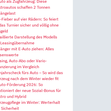
uto als Zugfahrzeug: Diese
ktroautos schaffen 2 Tonnen
ängelast
Fieber auf vier Rädern: So feiert
 das Turnier sicher und völlig ohne
geld
aillierte Darstellung des Modells
 Leasingübernahme
änger mit E-Auto ziehen: Alles
senswerte
sing, Auto-Abo oder Vario-
anzierung im Vergleich
hjahrscheck fürs Auto – So wird das
rzeug nach dem Winter wieder fit
uto-Förderung 2026: So
ktioniert der neue Sozial-Bonus für
ktro und Hybrid
rzeugpflege im Winter: Werterhalt
 Sicherheit