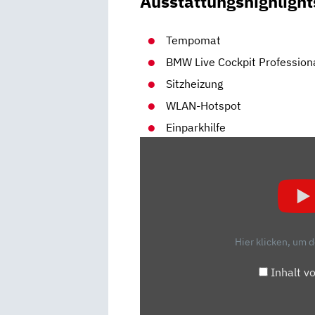
Ausstattungshighlight
Tempomat
BMW Live Cockpit Profession
Sitzheizung
WLAN-Hotspot
Einparkhilfe
„BMW
1ER
(2019):
TEST
–
KOMPAKT
Hier klicken, um 
–
DETAILS“
Inhalt v
VON
YOUTUBE
ANZEIGEN