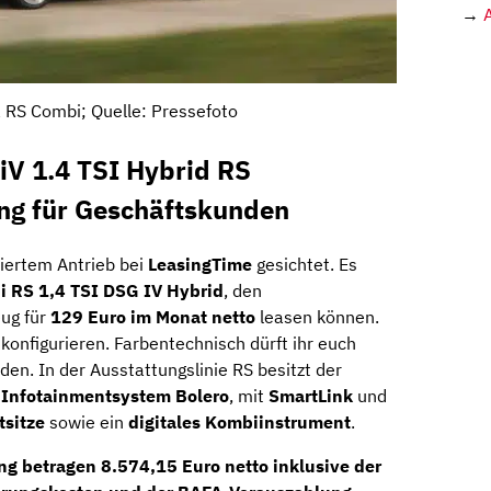
→
 RS Combi; Quelle: Pressefoto
iV 1.4 TSI Hybrid RS
ing für Geschäftskunden
iziertem Antrieb bei
LeasingTime
gesichtet. Es
i RS 1,4 TSI DSG IV Hybrid
, den
eug für
129 Euro im Monat netto
leasen können.
 konfigurieren. Farbentechnisch dürft ihr euch
en. In der Ausstattungslinie RS besitzt der
s
Infotainmentsystem Bolero
, mit
SmartLink
und
tsitze
sowie ein
digitales Kombiinstrument
.
ng betragen
8.574,15 Euro netto
inklusive der