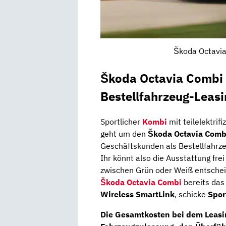
Škoda Octavia
Škoda Octavia Combi 
Bestellfahrzeug-Leas
Sportlicher
Kombi
mit teilelektrif
geht um den
Škoda Octavia Comb
Geschäftskunden als Bestellfahrz
Ihr könnt also die Ausstattung frei
zwischen Grün oder Weiß entscheid
Škoda Octavia Combi
bereits da
Wireless SmartLink
, schicke
Spor
Die
Gesamtkosten
bei dem Leasi