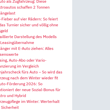
uto als Zugfahrzeug: Diese
ktroautos schaffen 2 Tonnen
ängelast
Fieber auf vier Rädern: So feiert
 das Turnier sicher und völlig ohne
geld
aillierte Darstellung des Modells
 Leasingübernahme
änger mit E-Auto ziehen: Alles
senswerte
sing, Auto-Abo oder Vario-
anzierung im Vergleich
hjahrscheck fürs Auto – So wird das
rzeug nach dem Winter wieder fit
uto-Förderung 2026: So
ktioniert der neue Sozial-Bonus für
ktro und Hybrid
rzeugpflege im Winter: Werterhalt
 Sicherheit