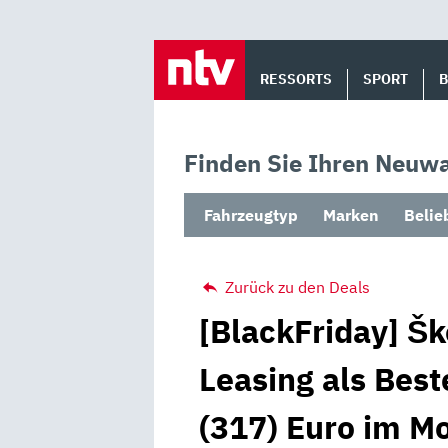
Skip
to
RESSORTS
SPORT
content
Finden Sie Ihren Neuwa
Fahrzeugtyp
Marken
Belie
Zurück zu den Deals
[BlackFriday] Š
Leasing als Best
(317) Euro im M