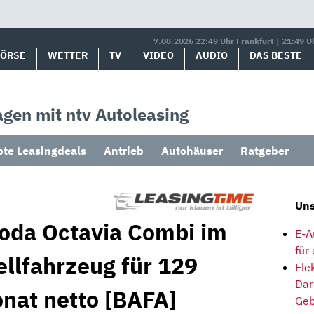
7.08.2026 22:49 Uhr Frankfurt | 21:49 U
BÖRSE
WETTER
TV
VIDEO
AUDIO
DAS BESTE
gen mit ntv Autoleasing
bte Leasingdeals
Antrieb
Autohäuser
Ratgeber
Uns
koda Octavia Combi im
E-A
für
ellfahrzeug für 129
Ele
Dar
onat netto [BAFA]
Geb