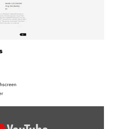
s
chscreen
er