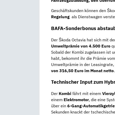
Fahrzeugzulassung, den Überfü
Geschäftskunden können den Škod
Regelung
als Dienstwagen verste
BAFA-Sonderbonus abstau
Der Škoda Octavia hat sich mit d
Umweltprämie von 4.500 Euro
qu
Sobald der Kombi zugelassen ist 
habt, bekommt ihr die Prämie vom 
Umweltprämie in der Leasingrate
von 316,50 Euro im Monat netto
.
Technischer Input zum Hyb
Der
Kombi
fährt mit einem
Vierzy
einem
Elektromotor
, die eine Sy
über ein
6-Gang-Automatikgetri
Sekunden knackt der tschechisch