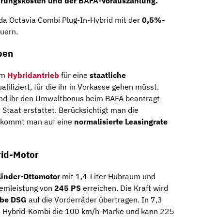
hrungskosten und der BAFA-Vorauszahlung.
a Octavia Combi Plug-In-Hybrid mit der
0,5%-
uern.
ben
em
Hybridantrieb
für eine
staatliche
alifiziert, für die ihr in Vorkasse gehen müsst.
und ihr den Umweltbonus beim BAFA beantragt
Staat erstattet. Berücksichtigt man die
, kommt man auf eine
normalisierte Leasingrate
rid-Motor
linder-Ottomotor
mit 1,4-Liter Hubraum und
stemleistung von
245 PS
erreichen. Die Kraft wird
ebe DSG
auf die Vorderräder übertragen. In 7,3
e Hybrid-Kombi die 100 km/h-Marke und kann 225