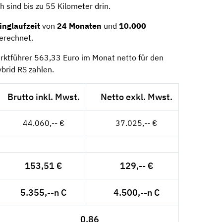
h sind bis zu 55 Kilometer drin.
inglaufzeit
von
24 Monaten
und
10.000
erechnet.
ktführer 563,33 Euro im Monat netto für den
brid RS zahlen.
Brutto inkl. Mwst.
Netto exkl. Mwst.
44.060,-- €
37.025,-- €
153,51 €
129,-- €
5.355,--n €
4.500,--n €
0,86