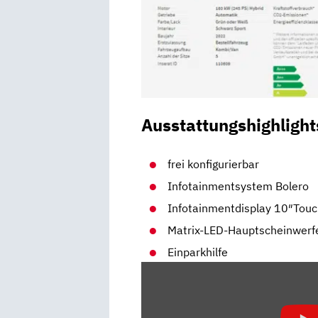
Ausstattungshighlight
frei konfigurierbar
Infotainmentsystem Bolero
Infotainmentdisplay 10″Tou
Matrix-LED-Hauptscheinwerf
Einparkhilfe
„2021
SKODA
OCTAVIA