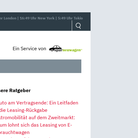
hr London | 16:49 Uhr New York | 5:49 Uhr Tokio
Ein Service von
ere Ratgeber
uto am Vertragsende: Ein Leitfaden
 die Leasing-Rückgabe
ktromobilität auf dem Zweitmarkt:
um lohnt sich das Leasing von E-
rauchtwagen