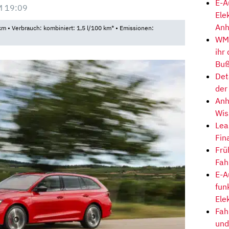
E-A
M 19:09
Ele
Anh
m • Verbrauch: kombiniert: 1,5 l/100 km* • Emissionen:
WM-
ihr
Buß
Det
der
Anh
Wis
Lea
Fin
Frü
Fah
E-A
fun
Ele
Fah
und