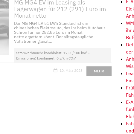
MG MG4 EV im Leasing als
E-A
Lagerwagen für 212 (291) Euro im
Ele
Monat netto
Anh
WM-
Der MG MG4 EV 51 kWh Standard ist ein
chinesisches Elektroauto, das ihr beim Autohaus
ihr
Schrön für nur 252,85 Euro im Monat
netto ergattern könnt. Der alltagstaugliche
Buß
Vollstromer glänzt...
Det
der
Stromverbrauch: kombiniert: 17,0 l/100 km* •
Emissionen: kombiniert: 0 g/km CO
*
Anh
2
Wis
10. März 2023
MEHR
Lea
Fin
Frü
Fah
E-A
fun
Ele
Fah
und