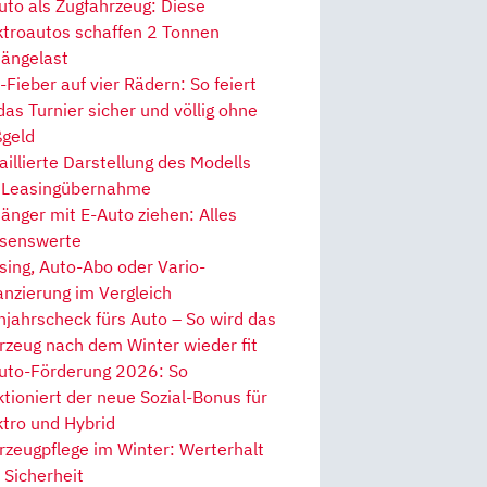
uto als Zugfahrzeug: Diese
ktroautos schaffen 2 Tonnen
ängelast
Fieber auf vier Rädern: So feiert
 das Turnier sicher und völlig ohne
geld
aillierte Darstellung des Modells
 Leasingübernahme
änger mit E-Auto ziehen: Alles
senswerte
sing, Auto-Abo oder Vario-
anzierung im Vergleich
hjahrscheck fürs Auto – So wird das
rzeug nach dem Winter wieder fit
uto-Förderung 2026: So
ktioniert der neue Sozial-Bonus für
ktro und Hybrid
rzeugpflege im Winter: Werterhalt
 Sicherheit