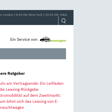
hr London | 8:14 Uhr New York | 21:14 Uhr Tokio
Ein Service von
ere Ratgeber
uto am Vertragsende: Ein Leitfaden
 die Leasing-Rückgabe
ktromobilität auf dem Zweitmarkt:
um lohnt sich das Leasing von E-
rauchtwagen