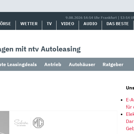
9.08.2026 14:14 Uhr Frankfurt | 13:14 U
BÖRSE
WETTER
TV
VIDEO
AUDIO
DAS BESTE
gen mit ntv Autoleasing
bte Leasingdeals
Antrieb
Autohäuser
Ratgeber
Uns
E-A
für
Ele
Dar
Geb