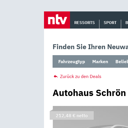
Skip
to
RESSORTS
SPORT
content
Finden Sie Ihren Neuwa
Fahrzeugtyp
Marken
Belie
Zurück zu den Deals
Autohaus Schrön
212,48 € netto