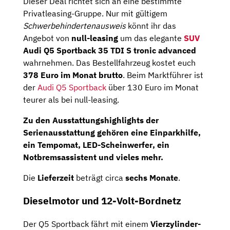
Dieser Deal richtet sich an eine bestimmte
Privatleasing-Gruppe. Nur mit gültigem
Schwerbehindertenausweis
könnt ihr das
Angebot von
null-leasing
um das elegante
SUV
Audi Q5 Sportback 35 TDI S tronic advanced
wahrnehmen. Das Bestellfahrzeug kostet euch
378 Euro im Monat brutto
. Beim Marktführer ist
der
Audi Q5 Sportback
über 130 Euro im Monat
teurer als bei null-leasing.
Zu den Ausstattungshighlights der
Serienausstattung gehören eine
Einparkhilfe
,
ein
Tempomat
,
LED-Scheinwerfer
, ein
Notbremsassistent
und vieles mehr.
Die
Lieferzeit
beträgt circa
sechs Monate
.
Dieselmotor und 12-Volt-Bordnetz
Der Q5 Sportback fährt mit einem
Vierzylinder-