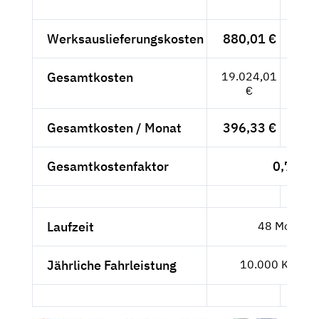
Werksauslieferungskosten
880,01 €
739
Gesamtkosten
19.024,01
15.
€
Gesamtkosten / Monat
396,33 €
333
Gesamtkostenfaktor
0,76
Laufzeit
48 Monate
Jährliche Fahrleistung
10.000 Kilome