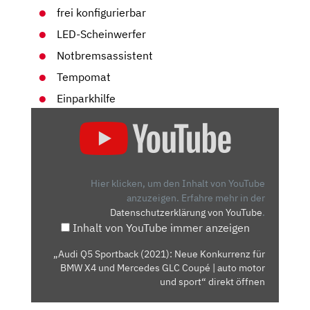
frei konfigurierbar
LED-Scheinwerfer
Notbremsassistent
Tempomat
Einparkhilfe
„AUDI
Q5
SPORTBACK
(2021):
NEUE
Hier klicken, um den Inhalt von YouTube
KONKURRENZ
anzuzeigen.
Erfahre mehr in der
Datenschutzerklärung von YouTube
.
FÜR
Inhalt von YouTube immer anzeigen
BMW
X4
„Audi Q5 Sportback (2021): Neue Konkurrenz für
UND
BMW X4 und Mercedes GLC Coupé | auto motor
MERCEDES
und sport“ direkt öffnen
GLC