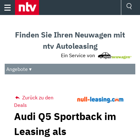
Skip
to
content
Ressorts
Sport
Finden Sie Ihren Neuwagen mit
Börse
Wetter
ntv Autoleasing
TV
Ein Service von
Video
Audio
Angebote ▾
Das Beste
Zurück zu den
Deals
Audi Q5 Sportback im
Leasing als