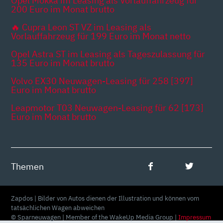
Opel Mokka im Leasing als Vorlauffahrzeug für
200 Euro im Monat brutto
🔥 Cupra Leon ST VZ im Leasing als
Vorlauffahrzeug für 199 Euro im Monat netto
Opel Astra ST im Leasing als Tageszulassung für
135 Euro im Monat brutto
Volvo EX30 Neuwagen-Leasing für 258 [397]
Euro im Monat brutto
Leapmotor T03 Neuwagen-Leasing für 62 [173]
Euro im Monat brutto
Themen
Zapdos | Bilder von Autos dienen der Illustration und können vom
tatsächlichen Wagen abweichen
© Sparneuwagen | Member of the WakeUp Media Group |
Impressum