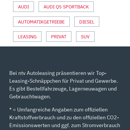
COUPÉ
AUDI
AUDI Q5 SPORTBACK
|
AUTO
AUTOMATIKGETRIEBE
DIESEL
MOTOR
UND
SPORT“
LEASING
PRIVAT
SUV
VON
YOUTUBE
ANZEIGEN
Bei ntv Autoleasing präsentieren wir Top-
Leasing-Schnäppchen für Privat und Gewerbe.
Es gibt Bestellfahrzeuge, Lagerneuwagen und
Gebrauchtwagen.
* = Umfangreiche Angaben zum offiziellen
Kraftstoffverbrauch und zu den offiziellen CO2-
Emissionswerten und ggf. zum Stromverbrauch