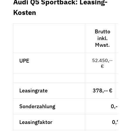
Audi Q5 Sportback: Leasing-
Kosten
Brutto
N
inkl.
e
Mwst.
Mw
UPE
52.450,--
44.
€
Leasingrate
378,-- €
317
Sonderzahlung
0,-- €
Leasingfaktor
0,72