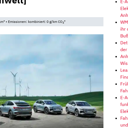
mwelt]
E-A
Ele
Anh
WM-
km* • Emissionen: kombiniert: 0 g/km CO
*
2
ihr
Buß
Det
der
Anh
Wis
Lea
Fin
Frü
Fah
E-A
fun
Ele
Fah
und