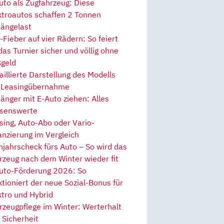
uto als Zugfahrzeug: Diese
ktroautos schaffen 2 Tonnen
ängelast
Fieber auf vier Rädern: So feiert
 das Turnier sicher und völlig ohne
geld
aillierte Darstellung des Modells
 Leasingübernahme
änger mit E-Auto ziehen: Alles
senswerte
sing, Auto-Abo oder Vario-
anzierung im Vergleich
hjahrscheck fürs Auto – So wird das
rzeug nach dem Winter wieder fit
uto-Förderung 2026: So
ktioniert der neue Sozial-Bonus für
ktro und Hybrid
rzeugpflege im Winter: Werterhalt
 Sicherheit