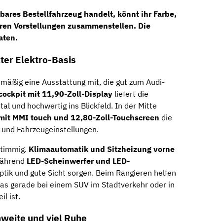
erbares Bestellfahrzeug
handelt, könnt ihr Farbe,
ren Vorstellungen zusammenstellen. Die
aten
.
ter Elektro-Basis
nmäßig eine Ausstattung mit, die gut zum Audi-
 cockpit mit 11,90-Zoll-Display
liefert die
al und hochwertig ins Blickfeld. In der Mitte
mit MMI touch und 12,80-Zoll-Touchscreen
die
 und Fahrzeugeinstellungen.
stimmig.
Klimaautomatik und Sitzheizung vorne
während
LED-Scheinwerfer und LED-
tik und gute Sicht sorgen. Beim Rangieren helfen
was gerade bei einem SUV im Stadtverkehr oder in
l ist.
hweite und viel Ruhe