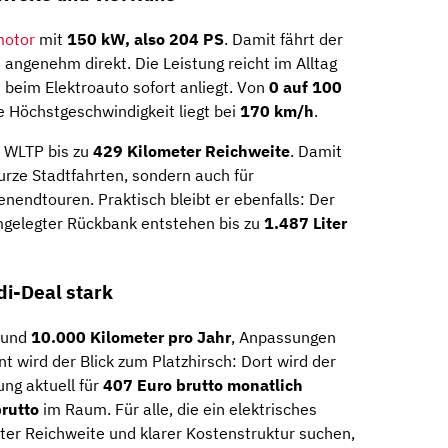
motor
mit
150 kW, also 204 PS
. Damit fährt der
 angenehm direkt. Die Leistung reicht im Alltag
t beim Elektroauto sofort anliegt. Von
0 auf 100
ie Höchstgeschwindigkeit liegt bei
170 km/h
.
t WLTP bis zu
429 Kilometer Reichweite
. Damit
kurze Stadtfahrten, sondern auch für
endtouren. Praktisch bleibt er ebenfalls: Der
mgelegter Rückbank entstehen bis zu
1.487 Liter
di-Deal stark
und
10.000 Kilometer pro Jahr
, Anpassungen
t wird der Blick zum Platzhirsch: Dort wird der
ung aktuell für
407 Euro brutto monatlich
rutto
im Raum. Für alle, die ein elektrisches
ter Reichweite und klarer Kostenstruktur suchen,