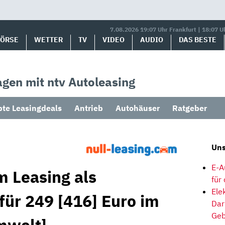
7.08.2026 19:07 Uhr Frankfurt | 18:07 U
BÖRSE
WETTER
TV
VIDEO
AUDIO
DAS BESTE
gen mit ntv Autoleasing
bte Leasingdeals
Antrieb
Autohäuser
Ratgeber
Uns
E-A
m Leasing als
für
Ele
für 249 [416] Euro im
Dar
Geb