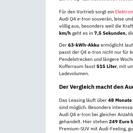
Für den Vortrieb sorgt ein
Elektro
Audi Q4 e-tron souverän, leise und
völlig aus, besonders weil die Kraf
km/h
geht es in
7,5 Sekunden
, d
Der
63-kWh-Akku
ermöglicht lau
passt der Q4 e-tron nicht nur für 
Pendelstrecken und längere Wochen
Kofferraum fasst
515 Liter
, mit u
Ladevolumen.
Der Vergleich macht den Au
Das Leasing läuft über
48 Monate
sind möglich. Besonders interessan
Audi Q4 e-tron bei gleicher Anzahl
gehandelt. Hier stehen
249 Euro b
Premium-SUV mit Audi-Feeling, gu