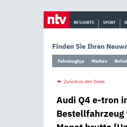
Skip
to
RESSORTS
SPORT
content
Finden Sie Ihren Neuwa
Fahrzeugtyp
Marken
Belie
Zurück zu den Deals
Audi Q4 e-tron i
Bestellfahrzeug 