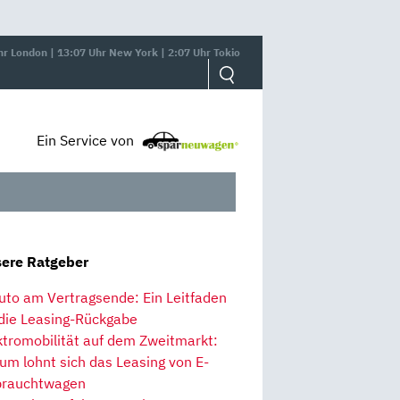
hr London | 13:07 Uhr New York | 2:07 Uhr Tokio
Ein Service von
ere Ratgeber
uto am Vertragsende: Ein Leitfaden
 die Leasing-Rückgabe
ktromobilität auf dem Zweitmarkt:
um lohnt sich das Leasing von E-
rauchtwagen