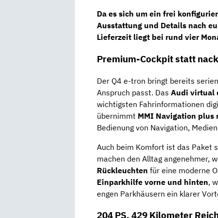
Da es sich um ein
frei konfiguri
Ausstattung und Details nach eu
Lieferzeit liegt bei rund
vier Mon
Premium-Cockpit statt nack
Der Q4 e-tron bringt bereits serie
Anspruch passt. Das
Audi virtual
wichtigsten Fahrinformationen digit
übernimmt
MMI Navigation plus 
Bedienung von Navigation, Medien
Auch beim Komfort ist das Paket 
machen den Alltag angenehmer, 
Rückleuchten
für eine moderne Op
Einparkhilfe vorne und hinten
, 
engen Parkhäusern ein klarer Vortei
204 PS, 429 Kilometer Reic