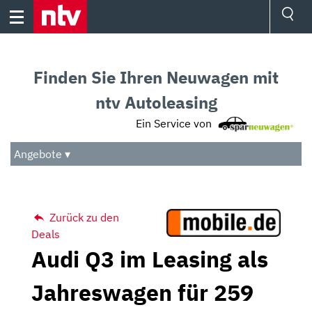
Skip
to
content
Ressorts
Sport
Finden Sie Ihren Neuwagen mit
Börse
Wetter
ntv Autoleasing
TV
Ein Service von
Video
Audio
Angebote ▾
Das Beste
Zurück zu den
Deals
Audi Q3 im Leasing als
Jahreswagen für 259