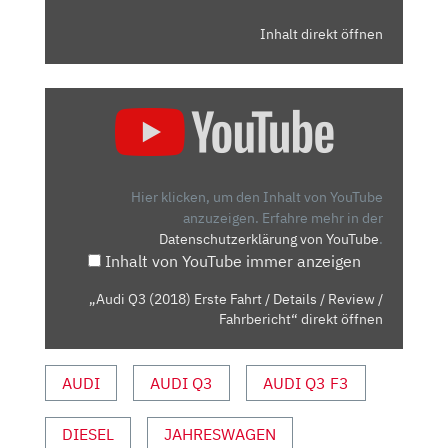
Inhalt direkt öffnen
„AUDI
Q3
(2018)
ERSTE
FAHRT
Hier klicken, um den Inhalt von YouTube
/
anzuzeigen.
Erfahre mehr in der
Datenschutzerklärung von YouTube
.
DETAILS
Inhalt von YouTube immer anzeigen
/
REVIEW
„Audi Q3 (2018) Erste Fahrt / Details / Review /
/
Fahrbericht“ direkt öffnen
FAHRBERICHT“
VON
AUDI
AUDI Q3
AUDI Q3 F3
YOUTUBE
ANZEIGEN
DIESEL
JAHRESWAGEN