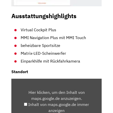
Ausstattungshighlights
Virtual Cockpit Plus
MMI Navigation Plus mit MMI Touch
beheizbare Sportsitze
Matrix-LED-Scheinwerfer
Einparkhilfe mit Rückfahrkamera
Standort
INHALT
VON
Hier klicken, um den Inhalt von
MAPS.GOOGLE.DE
maps.google.de anzuzeigen.
ANZEIGEN
Inhalt von maps.google.de immer
anzeigen