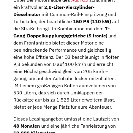
Unter der Motorhaube des
Audi Q3
schlummert
ein kraftvoller
2,0-Liter-Vierzylinder-
Dieselmotor
mit Common-Rail-Einspritzung und
Turbolader, der beachtliche
150 PS (110 kW)
auf
die Straße bringt. In Kombination mit dem
7-
Gang-Doppelkupplungsgetriebe
(S tronic)
und
dem Frontantrieb bietet dieser Motor eine
beeindruckende Performance und gleichzeitig
eine hohe Effizienz. Der Q3 beschleunigt in flotten
9,3 Sekunden von 0 auf 100 km/h und erreicht
eine Höchstgeschwindigkeit von 205 km/h –
genug, um auf der Autobahn locker mitzuhalten.
Mit einem großzügigen Kofferraumvolumen von
530 Litern, das sich durch Umklappen der
Rücksitze auf bis zu 1.525 Liter erweitern lässt,
bietet er jede Menge Platz für eure Abenteuer.
Dieses Leasingangebot umfasst eine Laufzeit von
48 Monaten
und eine jährliche Fahrleistung von