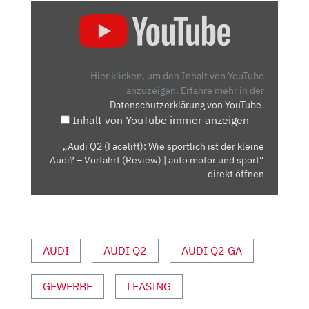
„AUDI
Q2
(FACELIFT):
WIE
SPORTLICH
Hier klicken, um den Inhalt von YouTube
IST
anzuzeigen.
Erfahre mehr in der
Datenschutzerklärung von YouTube
.
DER
Inhalt von YouTube immer anzeigen
KLEINE
AUDI?
„Audi Q2 (Facelift): Wie sportlich ist der kleine
–
Audi? – Vorfahrt (Review) | auto motor und sport“
VORFAHRT
direkt öffnen
(REVIEW)
|
AUTO
MOTOR
AUDI
AUDI Q2
AUDI Q2 GA
UND
SPORT“
GEWERBE
LEASING
VON
YOUTUBE