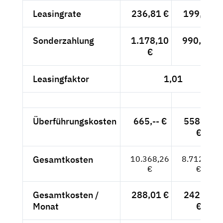
Leasingrate
236,81 €
199,--€
Sonderzahlung
1.178,10
990,-- €
€
Leasingfaktor
1,01
Überführungskosten
665,-- €
558,82
€
Gesamtkosten
10.368,26
8.712,82
€
€
Gesamtkosten /
288,01 €
242,02
Monat
€