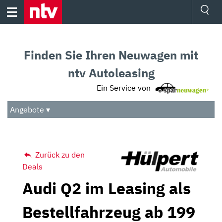
Skip
to
content
Ressorts
Sport
Finden Sie Ihren Neuwagen mit
Börse
Wetter
ntv Autoleasing
TV
Ein Service von
Video
Audio
Angebote ▾
Das Beste
Zurück zu den
Deals
Audi Q2 im Leasing als
Bestellfahrzeug ab 199