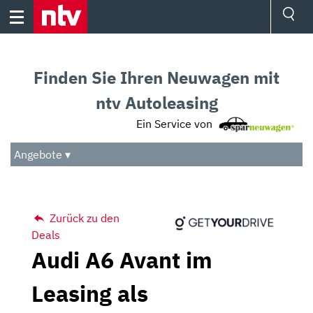
Skip
to
content
Ressorts
Sport
Finden Sie Ihren Neuwagen mit
Börse
Wetter
ntv Autoleasing
TV
Ein Service von
Video
Audio
Angebote ▾
Das Beste
Zurück zu den
Deals
Audi A6 Avant im
Leasing als