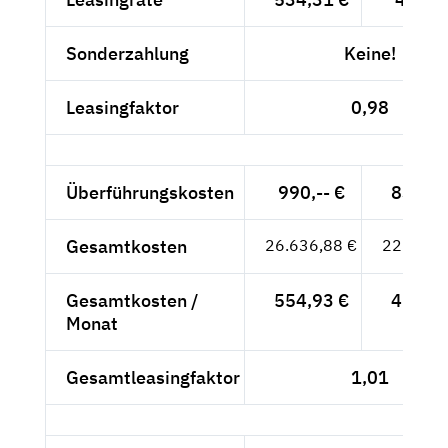
Sonderzahlung
Keine!
Leasingfaktor
0,98
Überführungskosten
990,-- €
831,93
Gesamtkosten
26.636,88 €
22.383,
Gesamtkosten /
554,93 €
466,33
Monat
Gesamtleasingfaktor
1,01