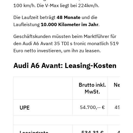
100 km/h. Die V-Max liegt bei 224km/h.
Die Laufzeit beträgt
48 Monate
und die
Laufleistung
10.000 Kilometer im Jahr
.
Geschäftskunden müssten beim Marktführer für
den Audi A6 Avant 35 TDI s tronic monatlich 519
Euro netto investieren, um ihn zu leasen.
Audi A6 Avant: Leasing-Kosten
Brutto inkl.
Netto e
MwSt.
MwSt
UPE
54.700,-- €
45.966,-
Leasingrate
534,31 €
449,--