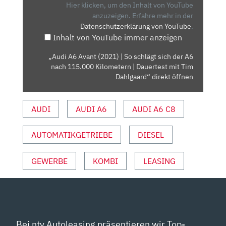
| SO
Hier klicken, um den Inhalt von YouTube
SCHLÄGT
anzuzeigen.
Erfahre mehr in der
Datenschutzerklärung von YouTube
.
SICH
Inhalt von YouTube immer anzeigen
DER
A6
„Audi A6 Avant (2021) | So schlägt sich der A6
NACH
nach 115.000 Kilometern | Dauertest mit Tim
115.000
Dahlgaard“ direkt öffnen
KILOMETERN
| DAUERTEST
AUDI
AUDI A6
AUDI A6 C8
MIT
TIM
AUTOMATIKGETRIEBE
DIESEL
DAHLGAARD“
VON
YOUTUBE
GEWERBE
KOMBI
LEASING
ANZEIGEN
Bei ntv Autoleasing präsentieren wir Top-