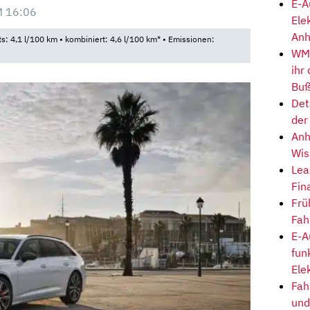
E-A
M 16:06
Ele
Anh
ts: 4,1 l/100 km • kombiniert: 4,6 l/100 km* • Emissionen:
WM-
ihr
Buß
Det
der
Anh
Wis
Lea
Fin
Frü
Fah
E-A
fun
Ele
Fah
und