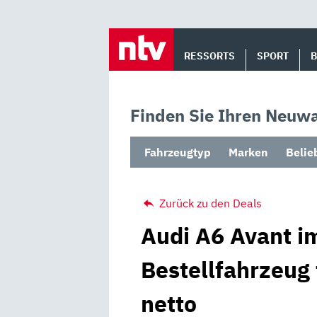
Skip
to
RESSORTS
SPORT
content
Finden Sie Ihren Neuwa
Fahrzeugtyp
Marken
Belie
Zurück zu den Deals
Audi A6 Avant im
Bestellfahrzeug
netto