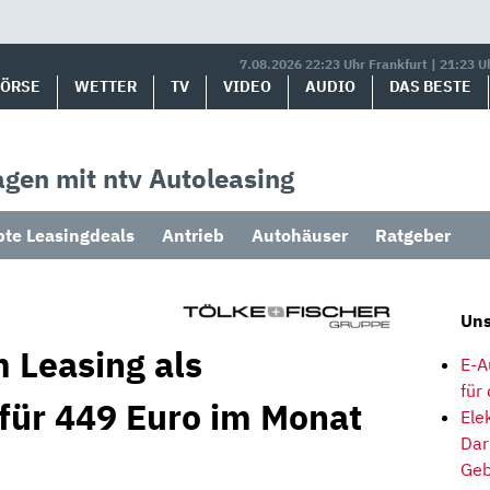
7.08.2026 22:23 Uhr Frankfurt | 21:23 U
BÖRSE
WETTER
TV
VIDEO
AUDIO
DAS BESTE
gen mit ntv Autoleasing
bte Leasingdeals
Antrieb
Autohäuser
Ratgeber
Uns
 Leasing als
E-A
für
 für 449 Euro im Monat
Ele
Dar
Geb