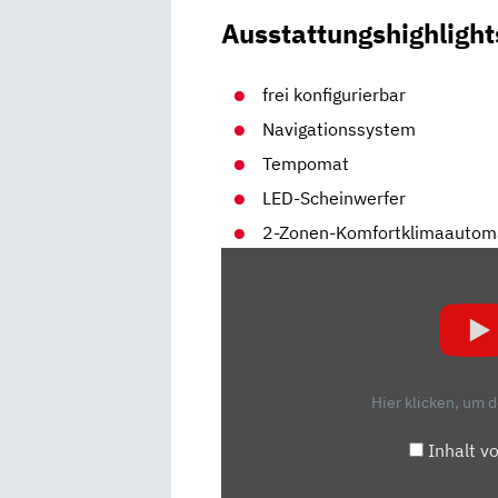
Ausstattungshighlight
frei konfigurierbar
Navigationssystem
Tempomat
LED-Scheinwerfer
2-Zonen-Komfortklimaautom
„AUDI
A6
AVANT
(2021)
| SO
SCHLÄGT
Hier klicken, um 
SICH
DER
Inhalt v
A6