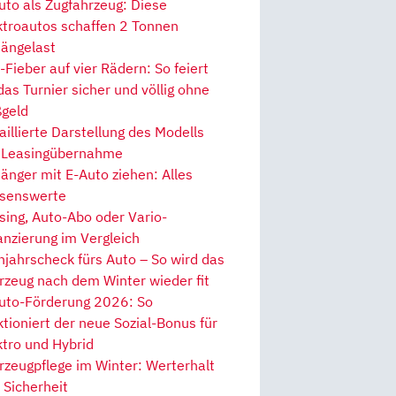
uto als Zugfahrzeug: Diese
ktroautos schaffen 2 Tonnen
ängelast
Fieber auf vier Rädern: So feiert
 das Turnier sicher und völlig ohne
geld
aillierte Darstellung des Modells
 Leasingübernahme
änger mit E-Auto ziehen: Alles
senswerte
sing, Auto-Abo oder Vario-
anzierung im Vergleich
hjahrscheck fürs Auto – So wird das
rzeug nach dem Winter wieder fit
uto-Förderung 2026: So
ktioniert der neue Sozial-Bonus für
ktro und Hybrid
rzeugpflege im Winter: Werterhalt
 Sicherheit