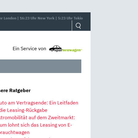
hr London | 16:23 Uhr New York | 5:23 Uhr Tokio
Ein Service von
ere Ratgeber
uto am Vertragsende: Ein Leitfaden
 die Leasing-Rückgabe
ktromobilität auf dem Zweitmarkt:
um lohnt sich das Leasing von E-
rauchtwagen