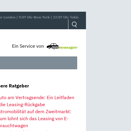
hr London | 9:07 Uhr New York | 22:07 Uhr Tokio
Ein Service von
ere Ratgeber
uto am Vertragsende: Ein Leitfaden
 die Leasing-Rückgabe
ktromobilität auf dem Zweitmarkt:
um lohnt sich das Leasing von E-
rauchtwagen