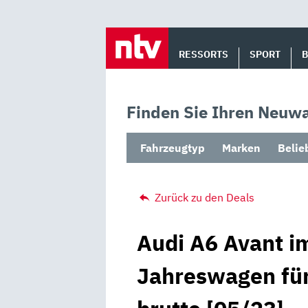
Skip
to
RESSORTS
SPORT
content
Finden Sie Ihren Neuwa
Fahrzeugtyp
Marken
Belie
Zurück zu den Deals
Audi A6 Avant im
Jahreswagen für