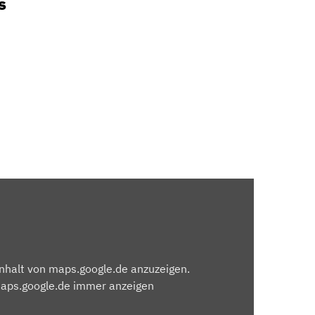
s
Inhalt von maps.google.de anzuzeigen.
maps.google.de immer anzeigen