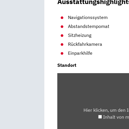
Ausstattungshighlight
Navigationssystem
Abstandstempomat
Sitzheizung
Rückfahrkamera
Einparkhilfe
Standort
INHALT
VON
MAPS.GOOGLE.DE
ANZEIGEN
Hier klicken, um den 
Inhalt von 