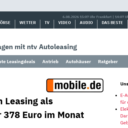
6.08.2026 15:07 Uhr Frankfurt | 14:07 U
BÖRSE
WETTER
TV
VIDEO
AUDIO
DAS BESTE
gen mit ntv Autoleasing
bte Leasingdeals
Antrieb
Autohäuser
Ratgeber
Uns
E-A
 Leasing als
für
Ele
 378 Euro im Monat
Dar
Geb