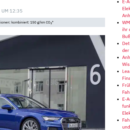
E-A
Ele
 UM 12:35
Anh
WM-
sionen: kombiniert: 150 g/km CO
*
2
ihr
Buß
Det
der
Anh
Wis
Lea
Fin
Frü
Fah
E-A
fun
Ele
Fah
und