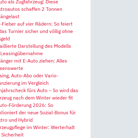
uto als Zugfahrzeug: Diese
ktroautos schaffen 2 Tonnen
ängelast
Fieber auf vier Rädern: So feiert
 das Turnier sicher und völlig ohne
geld
aillierte Darstellung des Modells
 Leasingübernahme
änger mit E-Auto ziehen: Alles
senswerte
sing, Auto-Abo oder Vario-
anzierung im Vergleich
hjahrscheck fürs Auto – So wird das
rzeug nach dem Winter wieder fit
uto-Förderung 2026: So
ktioniert der neue Sozial-Bonus für
ktro und Hybrid
rzeugpflege im Winter: Werterhalt
 Sicherheit