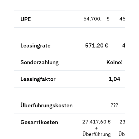
MwSt
UPE
54.700,-- €
45.966,-
Leasingrate
571,20 €
480,--
Sonderzahlung
Keine!
Leasingfaktor
1,04
Überführungskosten
???
Gesamtkosten
27.417,60 €
23.040,-
+
+
Überführung
Überführ