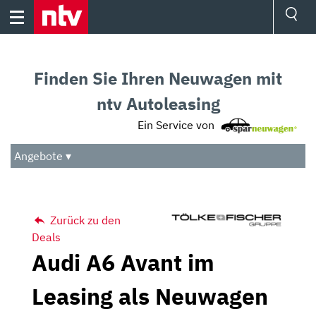
Skip
to
content
Ressorts
Sport
Finden Sie Ihren Neuwagen mit
Börse
Wetter
ntv Autoleasing
TV
Ein Service von
Video
Audio
Angebote ▾
Das Beste
Zurück zu den
Deals
Audi A6 Avant im
Leasing als Neuwagen