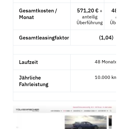
Gesamtkosten /
571,20 €
480,-- 
+
Monat
anteilig
anteili
Überführung
Überführ
Gesamtleasingfaktor
(1,04)
Laufzeit
48 Monate
Jährliche
10.000 km
Fahrleistung