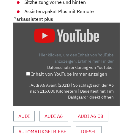
Sitzheizung vorne und hinten
Assistenzpaket Plus mit Remote
Parkassistent plus
„AUDI
A6
AVANT
(2021)
| SO
Hier klicken, um den Inhalt von YouTube
SCHLÄGT
anzuzeigen.
Erfahre mehr in der
Datenschutzerklärung von YouTube
.
SICH
Inhalt von YouTube immer anzeigen
DER
A6
„Audi A6 Avant (2021) | So schlägt sich der A6
NACH
nach 115.000 Kilometern | Dauertest mit Tim
115.000
Dahlgaard“ direkt öffnen
KILOMETERN
| DAUERTEST
AUDI
AUDI A6
AUDI A6 C8
MIT
TIM
AUTOMATIKGETRIEBE
DIESEL
DAHLGAARD“