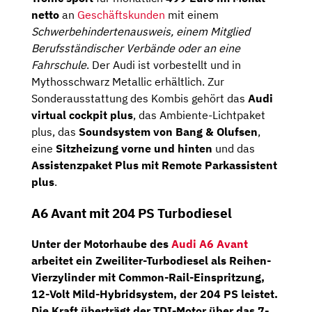
netto
an
Geschäftskunden
mit einem
Schwerbehindertenausweis, einem Mitglied
Berufsständischer Verbände oder an eine
Fahrschule
. Der Audi ist vorbestellt und in
Mythosschwarz Metallic erhältlich. Zur
Sonderausstattung des Kombis gehört das
Audi
virtual cockpit plus
, das Ambiente-Lichtpaket
plus, das
Soundsystem von
Bang & Olufsen
,
eine
Sitzheizung vorne und hinten
und das
Assistenzpaket Plus mit Remote Parkassistent
plus
.
A6 Avant mit 204 PS Turbodiesel
Unter der Motorhaube des
Audi A6 Avant
arbeitet ein
Zweiliter-Turbodiesel
als Reihen-
Vierzylinder mit Common-Rail-Einspritzung,
12-Volt Mild-Hybridsystem, der
204 PS
leistet.
Die Kraft überträgt der TDI-Motor über das
7-