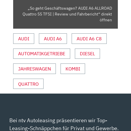
TFSI
„So geht Geschäftswagen? AUDI A6 ALLROAD
|
Quattro 55 TFSI | Review und Fahrbericht“ direkt
REVIEW
öffnen
UND
FAHRBERICHT“
AUDI
AUDI A6
AUDI A6 C8
VON
YOUTUBE
AUTOMATIKGETRIEBE
DIESEL
ANZEIGEN
JAHRESWAGEN
KOMBI
QUATTRO
Bei ntv Autoleasing präsentieren wir Top-
Leasing-Schnäppchen für Privat und Gewerbe.