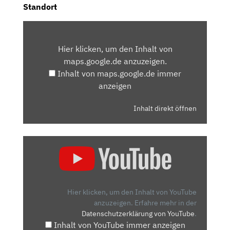
Standort
INHALT
VON
Hier klicken, um den Inhalt von
MAPS.GOOGLE.DE
maps.google.de anzuzeigen.
ANZEIGEN
Inhalt von maps.google.de immer
anzeigen
Inhalt direkt öffnen
„SO
GEHT
GESCHÄFTSWAGEN?
AUDI
A6
Hier klicken, um den Inhalt von YouTube
ALLROAD
anzuzeigen.
Erfahre mehr in der
Datenschutzerklärung von YouTube
.
QUATTRO
Inhalt von YouTube immer anzeigen
55