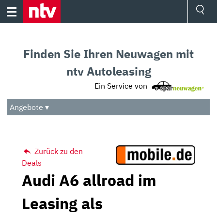
Skip
to
content
Ressorts
Sport
Finden Sie Ihren Neuwagen mit
Börse
Wetter
ntv Autoleasing
TV
Ein Service von
Video
Audio
Angebote ▾
Das Beste
Zurück zu den
Deals
Audi A6 allroad im
Leasing als