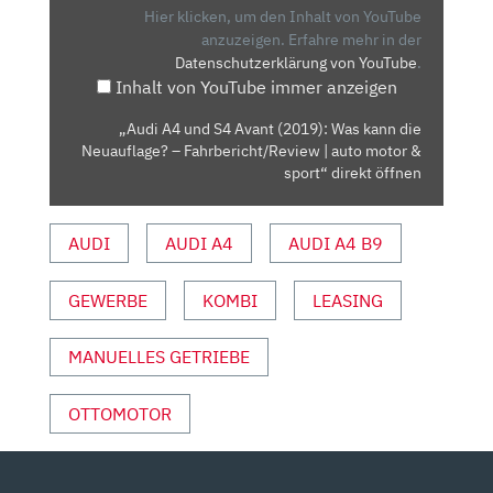
AVANT
Hier klicken, um den Inhalt von YouTube
(2019):
anzuzeigen.
Erfahre mehr in der
Datenschutzerklärung von YouTube
.
WAS
Inhalt von YouTube immer anzeigen
KANN
DIE
„Audi A4 und S4 Avant (2019): Was kann die
NEUAUFLAGE?
Neuauflage? – Fahrbericht/Review | auto motor &
–
sport“ direkt öffnen
FAHRBERICHT/REVIEW
|
AUDI
AUDI A4
AUDI A4 B9
AUTO
MOTOR
GEWERBE
KOMBI
LEASING
&
SPORT“
VON
MANUELLES GETRIEBE
YOUTUBE
ANZEIGEN
OTTOMOTOR