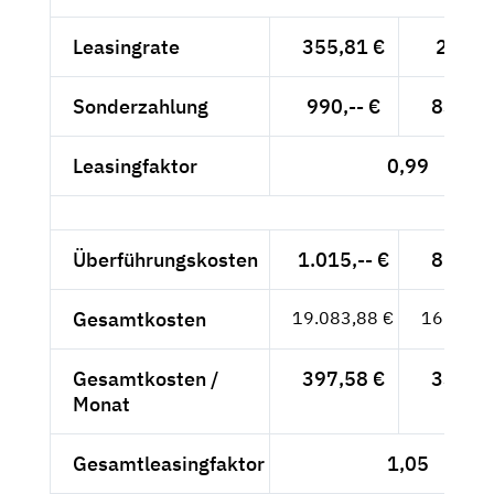
Leasingrate
355,81 €
299,--
Sonderzahlung
990,-- €
831,93
Leasingfaktor
0,99
Überführungskosten
1.015,-- €
852,94
Gesamtkosten
19.083,88 €
16.036,
Gesamtkosten /
397,58 €
334,10
Monat
Gesamtleasingfaktor
1,05