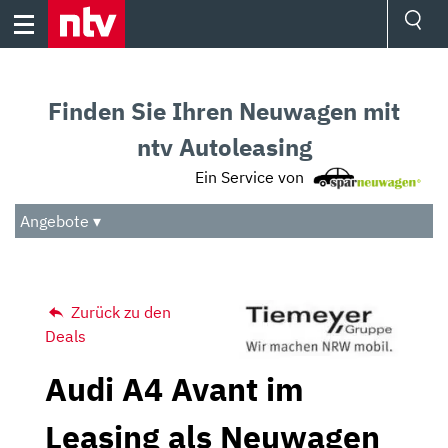
Skip
to
content
Ressorts
Sport
Finden Sie Ihren Neuwagen mit
Börse
Wetter
ntv Autoleasing
TV
Ein Service von
Video
Audio
Angebote ▾
Das Beste
Zurück zu den
Deals
Audi A4 Avant im
Leasing als Neuwagen