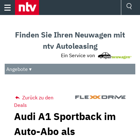
Skip
to
content
Ressorts
Sport
Finden Sie Ihren Neuwagen mit
Börse
Wetter
ntv Autoleasing
TV
Ein Service von
Video
Audio
Angebote ▾
Das Beste
Zurück zu den
Deals
Audi A1 Sportback im
Auto-Abo als