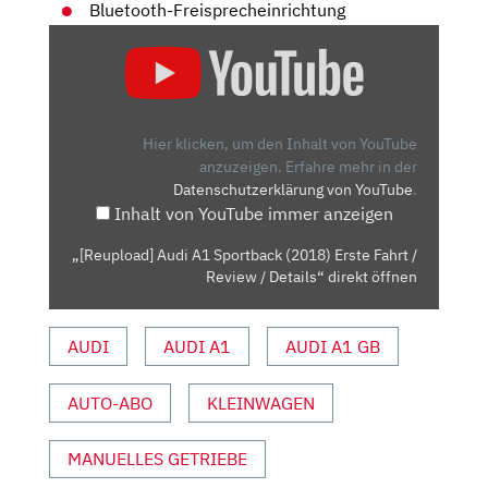
Bluetooth-Freisprecheinrichtung
„[REUPLOAD]
AUDI
A1
SPORTBACK
(2018)
Hier klicken, um den Inhalt von YouTube
ERSTE
anzuzeigen.
Erfahre mehr in der
Datenschutzerklärung von YouTube
.
FAHRT
Inhalt von YouTube immer anzeigen
/
REVIEW
„[Reupload] Audi A1 Sportback (2018) Erste Fahrt /
/
Review / Details“ direkt öffnen
DETAILS“
VON
AUDI
AUDI A1
AUDI A1 GB
YOUTUBE
ANZEIGEN
AUTO-ABO
KLEINWAGEN
MANUELLES GETRIEBE