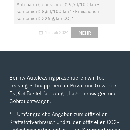
Autobahn (sehr schnell): 9,7 l/100 km •
kombiniert: 8,6 l/100 km* • Emissionen:
kombiniert: 226 g/km CO
*
2
MEHR
15. Juli 2024
Bei ntv Autoleasing präsentieren wir Top-
Leasing-Schnäppchen für Privat und Gewerbe.
Es gibt Bestellfahrzeuge, Lagerneuwagen und
Gebrauchtwagen.
* = Umfangreiche Angaben zum offiziellen
Kraftstoffverbrauch und zu den offiziellen CO2-
Emissionswerten und ggf. zum Stromverbrauch