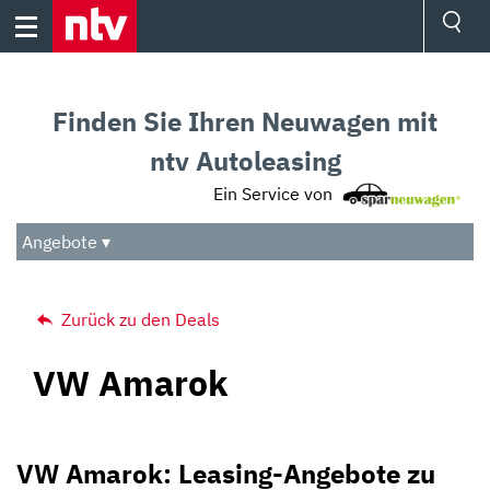
Skip
to
content
Ressorts
Sport
Finden Sie Ihren Neuwagen mit
Börse
Wetter
ntv Autoleasing
TV
Ein Service von
Video
Audio
Angebote ▾
Das Beste
Zurück zu den Deals
VW Amarok
VW Amarok: Leasing-Angebote zu