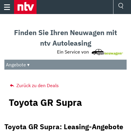
Skip
to
content
Ressorts
Sport
Finden Sie Ihren Neuwagen mit
Börse
Wetter
ntv Autoleasing
TV
Ein Service von
Video
Audio
Angebote ▾
Das Beste
Zurück zu den Deals
Toyota GR Supra
Toyota GR Supra: Leasing-Angebote