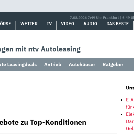
7.08.2026 7:49 Uhr Frankfurt | 6:49 U
BÖRSE
WETTER
TV
VIDEO
AUDIO
DAS BESTE
gen mit ntv Autoleasing
bte Leasingdeals
Antrieb
Autohäuser
Ratgeber
Uns
E-A
für
Ele
ebote zu Top-Konditionen
Dar
Geb