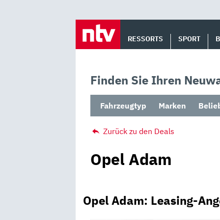
Skip
to
RESSORTS
SPORT
content
Finden Sie Ihren Neuwa
Fahrzeugtyp
Marken
Belie
Zurück zu den Deals
Opel Adam
Opel Adam: Leasing-Ang