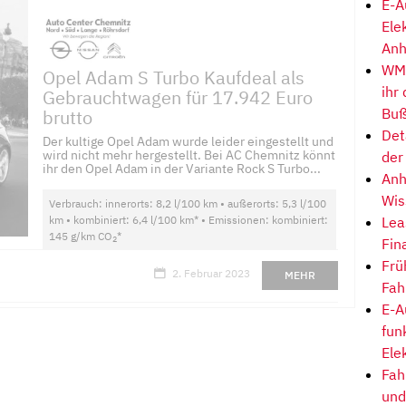
E-A
Ele
Anh
WM-
Opel Adam S Turbo Kaufdeal als
ihr
Gebrauchtwagen für 17.942 Euro
Buß
brutto
Det
Der kultige Opel Adam wurde leider eingestellt und
wird nicht mehr hergestellt. Bei AC Chemnitz könnt
der
ihr den Opel Adam in der Variante Rock S Turbo...
Anh
Wis
Verbrauch: innerorts: 8,2 l/100 km • außerorts: 5,3 l/100
km • kombiniert: 6,4 l/100 km* • Emissionen: kombiniert:
Lea
145 g/km CO
*
2
Fin
Frü
2. Februar 2023
MEHR
Fah
E-A
fun
Ele
Fah
und