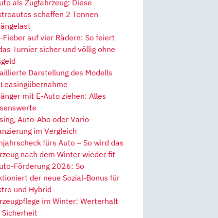
uto als Zugfahrzeug: Diese
ktroautos schaffen 2 Tonnen
ängelast
Fieber auf vier Rädern: So feiert
 das Turnier sicher und völlig ohne
geld
aillierte Darstellung des Modells
 Leasingübernahme
änger mit E-Auto ziehen: Alles
senswerte
sing, Auto-Abo oder Vario-
anzierung im Vergleich
hjahrscheck fürs Auto – So wird das
rzeug nach dem Winter wieder fit
uto-Förderung 2026: So
ktioniert der neue Sozial-Bonus für
ktro und Hybrid
rzeugpflege im Winter: Werterhalt
 Sicherheit