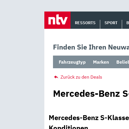
Skip
to
RESSORTS
SPORT
content
Finden Sie Ihren Neuwa
Fahrzeugtyp
Marken
Belie
Zurück zu den Deals
Mercedes-Benz S
Mercedes-Benz S-Klasse
Konditionen