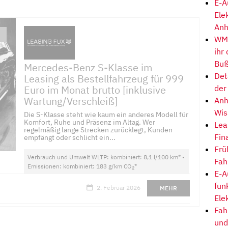
E-A
Ele
Anh
WM-
ihr
Buß
Mercedes-Benz S-Klasse im
Det
Leasing als Bestellfahrzeug für 999
der
Euro im Monat brutto [inklusive
Wartung/Verschleiß]
Anh
Wis
Die S-Klasse steht wie kaum ein anderes Modell für
Komfort, Ruhe und Präsenz im Altag. Wer
Lea
regelmäßig lange Strecken zurücklegt, Kunden
Fin
empfängt oder schlicht ein...
Frü
Verbrauch und Umwelt WLTP: kombiniert: 8,1 l/100 km* •
Fah
Emissionen: kombiniert: 183 g/km CO
*
2
E-A
fun
2. Februar 2026
MEHR
Ele
Fah
und