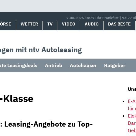
7.08.2026 14:27 Uhr Frankfurt | 13:27 U
BÖRSE
WETTER
TV
VIDEO
AUDIO
DAS BESTE
gen mit ntv Autoleasing
bte Leasingdeals
Antrieb
Autohäuser
Ratgeber
Uns
-Klasse
E-A
für
Ele
: Leasing-Angebote zu Top-
Dar
Geb