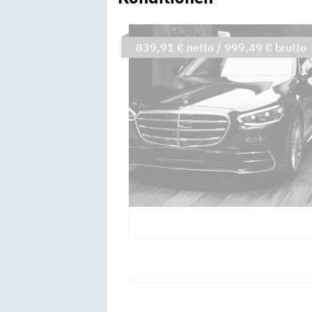
839,91 € netto / 999,49 € brutto