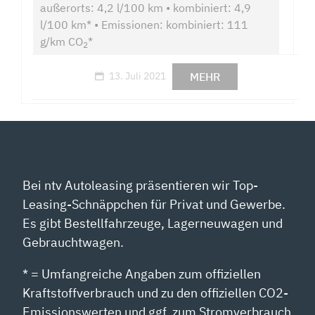
außerorts: 4,2 l/100 km • kombiniert: 4,9
l/100 km* • Emissionen: kombiniert: 111
g/km CO
*
2
MEHR
13. Juli 2021
Bei ntv Autoleasing präsentieren wir Top-
Leasing-Schnäppchen für Privat und Gewerbe.
Es gibt Bestellfahrzeuge, Lagerneuwagen und
Gebrauchtwagen.
* = Umfangreiche Angaben zum offiziellen
Kraftstoffverbrauch und zu den offiziellen CO2-
Emissionswerten und ggf. zum Stromverbrauch