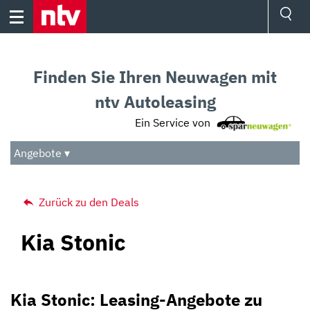
Skip
to
content
Ressorts
Sport
Finden Sie Ihren Neuwagen mit
Börse
Wetter
ntv Autoleasing
TV
Ein Service von
Video
Audio
Angebote ▾
Das Beste
Zurück zu den Deals
Kia Stonic
Kia Stonic: Leasing-Angebote zu