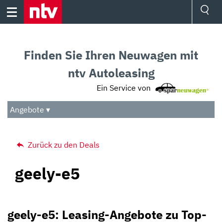
Skip
to
content
Ressorts
Sport
Finden Sie Ihren Neuwagen mit
Börse
Wetter
ntv Autoleasing
TV
Ein Service von
Video
Audio
Angebote ▾
Das Beste
Zurück zu den Deals
geely-e5
geely-e5: Leasing-Angebote zu Top-