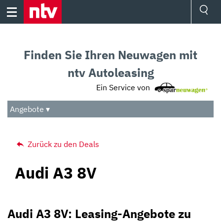
Skip
to
content
Ressorts
Sport
Finden Sie Ihren Neuwagen mit
Börse
Wetter
ntv Autoleasing
TV
Ein Service von
Video
Audio
Angebote ▾
Das Beste
Zurück zu den Deals
Audi A3 8V
Audi A3 8V: Leasing-Angebote zu