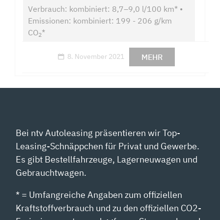
Verbrauch: kombiniert: 8,7–9,0 l/100 km* •
Emissionen: kombiniert: 199 - 206 g/km
CO
*
2
MEHR
8. November 2021
Bei ntv Autoleasing präsentieren wir Top-
Leasing-Schnäppchen für Privat und Gewerbe.
Es gibt Bestellfahrzeuge, Lagerneuwagen und
Gebrauchtwagen.
* = Umfangreiche Angaben zum offiziellen
Kraftstoffverbrauch und zu den offiziellen CO2-