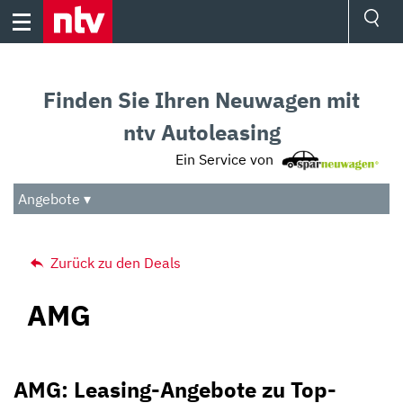
Skip
to
content
Ressorts
Sport
Finden Sie Ihren Neuwagen mit
Börse
Wetter
ntv Autoleasing
TV
Ein Service von
Video
Audio
Angebote ▾
Das Beste
Zurück zu den Deals
AMG
AMG: Leasing-Angebote zu Top-