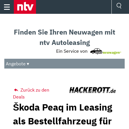
Skip
to
content
Ressorts
Sport
Finden Sie Ihren Neuwagen mit
Börse
Wetter
ntv Autoleasing
TV
Ein Service von
Video
Audio
Angebote ▾
Das Beste
Zurück zu den
Deals
Škoda Peaq im Leasing
als Bestellfahrzeug für