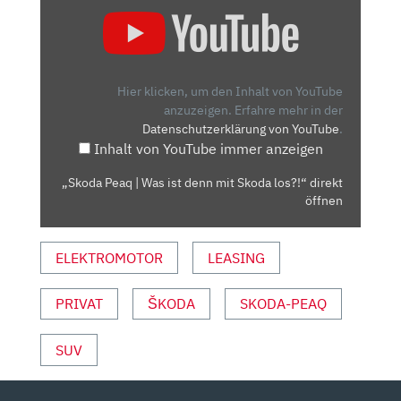
„SKODA
PEAQ
|
WAS
IST
Hier klicken, um den Inhalt von YouTube
DENN
anzuzeigen.
Erfahre mehr in der
Datenschutzerklärung von YouTube
.
MIT
Inhalt von YouTube immer anzeigen
SKODA
LOS?!“
„Skoda Peaq | Was ist denn mit Skoda los?!“ direkt
VON
öffnen
YOUTUBE
ANZEIGEN
ELEKTROMOTOR
LEASING
PRIVAT
ŠKODA
SKODA-PEAQ
SUV