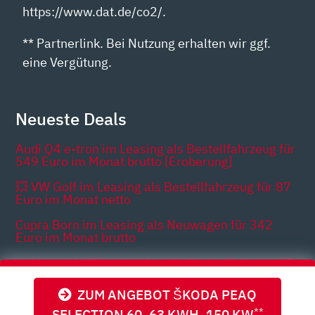
https://www.dat.de/co2/.
** Partnerlink. Bei Nutzung erhalten wir ggf.
eine Vergütung.
Neueste Deals
Audi Q4 e-tron im Leasing als Bestellfahrzeug für
549 Euro im Monat brutto [Eroberung]
💥 VW Golf im Leasing als Bestellfahrzeug für 87
Euro im Monat netto
Cupra Born im Leasing als Neuwagen für 342
Euro im Monat brutto
🔥 Hyundai i20 im Leasing Als Vorlauffahrzeug für
129 Euro im Monat brutto
ZUM ANGEBOT ŠKODA PEAQ
Hyundai Bayon im Auto-Abo als Neuwagen für
259 Euro im Monat brutto
SELECTION 60, 63 KWH, 150 KW
**