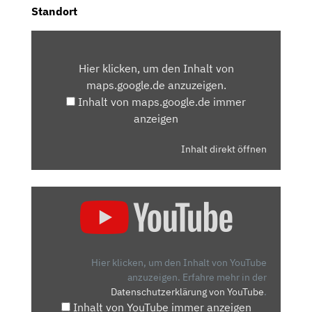
Standort
INHALT
VON
Hier klicken, um den Inhalt von
MAPS.GOOGLE.DE
maps.google.de anzuzeigen.
ANZEIGEN
Inhalt von maps.google.de immer
anzeigen
Inhalt direkt öffnen
„🔋
SEAT
MÓ
125
ESCOOTER
Hier klicken, um den Inhalt von YouTube
TEST:
anzuzeigen.
Erfahre mehr in der
Datenschutzerklärung von YouTube
.
100%
Inhalt von YouTube immer anzeigen
FAHRSPASS A