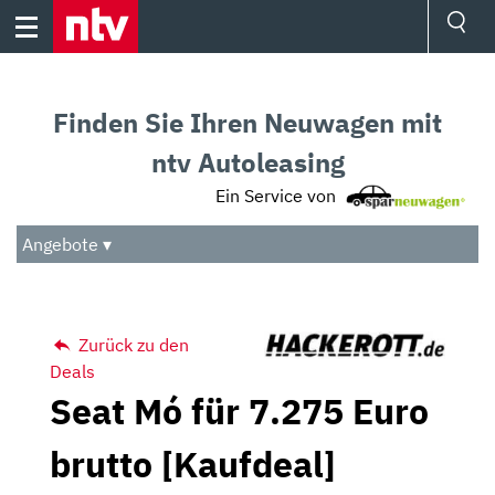
Skip
to
content
Ressorts
Sport
Finden Sie Ihren Neuwagen mit
Börse
Wetter
ntv Autoleasing
TV
Ein Service von
Video
Audio
Angebote ▾
Das Beste
Zurück zu den
Deals
Seat Mó für 7.275 Euro
brutto [Kaufdeal]