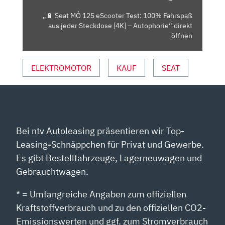
US J
„🔋 Seat MÓ 125 eScooter Test: 100% Fahrspaß
EDER S
aus jeder Steckdose [4K] – Autophorie“ direkt
TECKDOSE [
öffnen
4K] –
A
ELEKTROMOTOR
KAUF
SEAT
UTOPHORIE“ V
ON Y
OUTUBE A
NZEIGEN
Bei ntv Autoleasing präsentieren wir Top-
Leasing-Schnäppchen für Privat und Gewerbe.
Es gibt Bestellfahrzeuge, Lagerneuwagen und
Gebrauchtwagen.
* = Umfangreiche Angaben zum offiziellen
Kraftstoffverbrauch und zu den offiziellen CO2-
Emissionswerten und ggf. zum Stromverbrauch