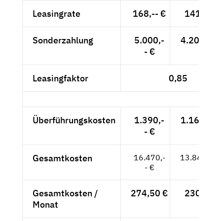
Leasingrate
168,-- €
141,18 
Sonderzahlung
5.000,-
4.201,68 
- €
Leasingfaktor
0,85
Überführungskosten
1.390,-
1.168,07 
- €
Gesamtkosten
16.470,-
13.840,34
- €
Gesamtkosten /
274,50 €
230,67 
Monat