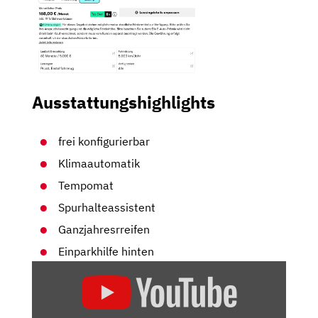
Ausstattungshighlights
frei konfigurierbar
Klimaautomatik
Tempomat
Spurhalteassistent
Ganzjahresrreifen
Einparkhilfe hinten
„DER
RENAULT
4