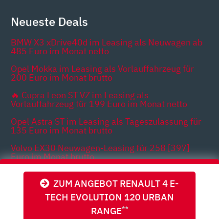
Neueste Deals
BMW X3 xDrive40d im Leasing als Neuwagen ab
485 Euro im Monat netto
Opel Mokka im Leasing als Vorlauffahrzeug für
200 Euro im Monat brutto
🔥 Cupra Leon ST VZ im Leasing als
Vorlauffahrzeug für 199 Euro im Monat netto
Opel Astra ST im Leasing als Tageszulassung für
135 Euro im Monat brutto
Volvo EX30 Neuwagen-Leasing für 258 [397]
Euro im Monat brutto
Leapmotor T03 Neuwagen-Leasing für 62 [173]
ZUM ANGEBOT RENAULT 4 E-
Euro im Monat brutto
TECH EVOLUTION 120 URBAN
RANGE
**