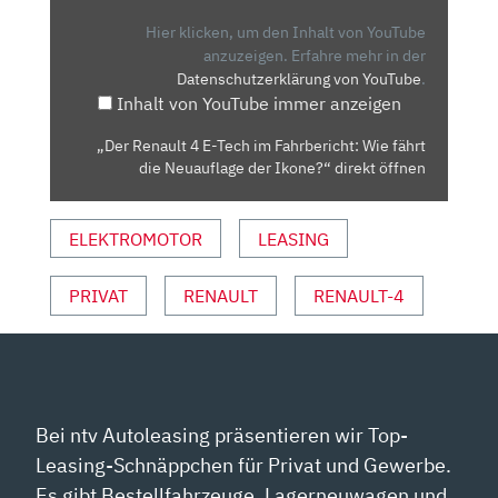
E-
TECH
Hier klicken, um den Inhalt von YouTube
IM
anzuzeigen.
Erfahre mehr in der
Datenschutzerklärung von YouTube
.
FAHRBERICHT:
Inhalt von YouTube immer anzeigen
WIE
FÄHRT
„Der Renault 4 E-Tech im Fahrbericht: Wie fährt
DIE
die Neuauflage der Ikone?“ direkt öffnen
NEUAUFLAGE
DER
ELEKTROMOTOR
LEASING
IKONE?“
VON
YOUTUBE
PRIVAT
RENAULT
RENAULT-4
ANZEIGEN
Bei ntv Autoleasing präsentieren wir Top-
Leasing-Schnäppchen für Privat und Gewerbe.
Es gibt Bestellfahrzeuge, Lagerneuwagen und