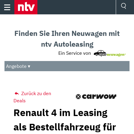
Skip
to
content
Ressorts
Sport
Finden Sie Ihren Neuwagen mit
Börse
Wetter
ntv Autoleasing
TV
Ein Service von
Video
Audio
Angebote ▾
Das Beste
Zurück zu den
Deals
Renault 4 im Leasing
als Bestellfahrzeug für