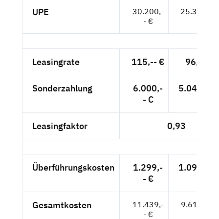
UPE
30.200,-
25.378,-- 
- €
Leasingrate
115,-- €
96,64 €
Sonderzahlung
6.000,-
5.042,02 
- €
Leasingfaktor
0,93
Überführungskosten
1.299,-
1.091,60 
- €
Gesamtkosten
11.439,-
9.612,61 
- €