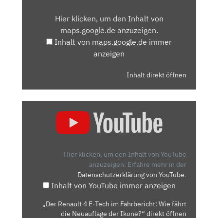
VON
Hier klicken, um den Inhalt von
MAPS.GOOGLE.DE
maps.google.de anzuzeigen.
ANZEIGEN
Inhalt von maps.google.de immer
anzeigen
Inhalt direkt öffnen
„DER
RENAULT
4
E-
TECH
Hier klicken, um den Inhalt von YouTube
IM
anzuzeigen.
Erfahre mehr in der
Datenschutzerklärung von YouTube
.
FAHRBERICHT:
Inhalt von YouTube immer anzeigen
WIE
FÄHRT
„Der Renault 4 E-Tech im Fahrbericht: Wie fährt
DIE
die Neuauflage der Ikone?“ direkt öffnen