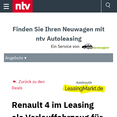
Skip
to
content
Ressorts
Sport
Finden Sie Ihren Neuwagen mit
Börse
Wetter
ntv Autoleasing
TV
Ein Service von
Video
Audio
Angebote ▾
Das Beste
Zurück zu den
Deals
Renault 4 im Leasing