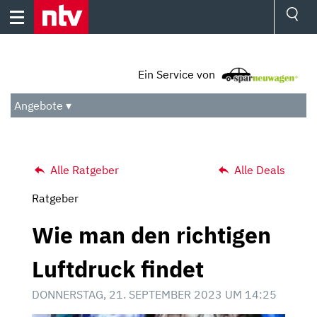
Skip
to
content
Ressorts
Sport
Ein Service von
Börse
Wetter
Angebote ▾
TV
Video
Audio
Das Beste
Alle Ratgeber
Alle Deals
Ratgeber
Wie man den richtigen
Luftdruck findet
DONNERSTAG, 21. SEPTEMBER 2023 UM 14:25