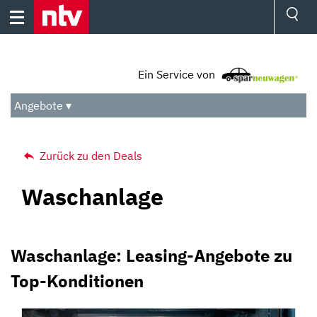
Skip
to
content
Ressorts
Sport
Ein Service von
Börse
Wetter
Angebote ▾
TV
Video
Audio
Zurück zu den Deals
Das Beste
Waschanlage
Waschanlage: Leasing-Angebote zu
Top-Konditionen