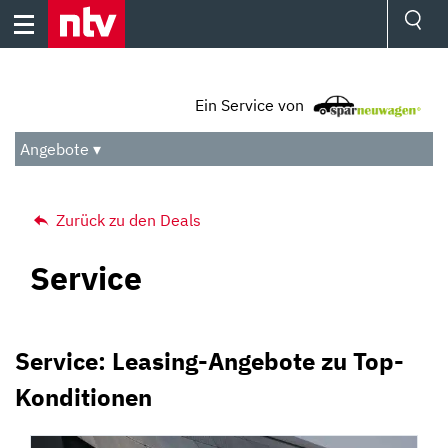
Skip
to
content
Ressorts
Sport
Ein Service von
Börse
Wetter
Angebote ▾
TV
Video
Audio
Zurück zu den Deals
Das Beste
Service
Service: Leasing-Angebote zu Top-
Konditionen