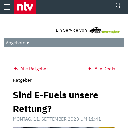
Skip
to
content
Ressorts
Sport
Ein Service von
Börse
Wetter
Angebote ▾
TV
Video
Audio
Das Beste
Alle Ratgeber
Alle Deals
Ratgeber
Sind E-Fuels unsere
Rettung?
MONTAG, 11. SEPTEMBER 2023 UM 11:41