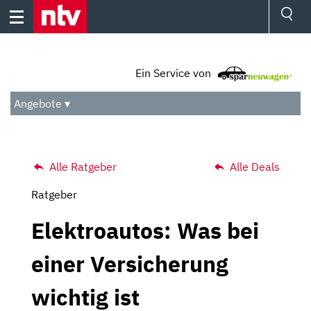
Skip
to
content
Ressorts
Sport
Ein Service von
Börse
Wetter
Angebote ▾
TV
Video
Audio
Das Beste
Alle Ratgeber
Alle Deals
Ratgeber
Elektroautos: Was bei
einer Versicherung
wichtig ist