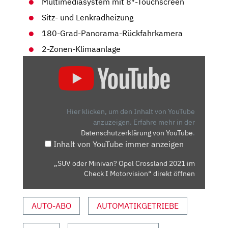
Multimediasystem mit 8″-Touchscreen
Sitz- und Lenkradheizung
180-Grad-Panorama-Rückfahrkamera
2-Zonen-Klimaanlage
„SUV
ODER
MINIVAN?
OPEL
CROSSLAND
Hier klicken, um den Inhalt von YouTube
2021
anzuzeigen.
Erfahre mehr in der
Datenschutzerklärung von YouTube
.
IM
Inhalt von YouTube immer anzeigen
CHECK
I
„SUV oder Minivan? Opel Crossland 2021 im
MOTORVISION“
Check I Motorvision“ direkt öffnen
VON
YOUTUBE
AUTO-ABO
AUTOMATIKGETRIEBE
ANZEIGEN