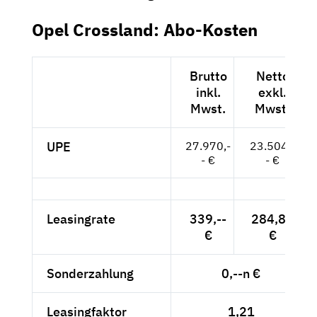
Opel Crossland: Abo-Kosten
Brutto
Netto
inkl.
exkl.
Mwst.
Mwst.
UPE
27.970,-
23.504,-
- €
- €
Leasingrate
339,--
284,87
€
€
Sonderzahlung
0,--n €
Leasingfaktor
1,21