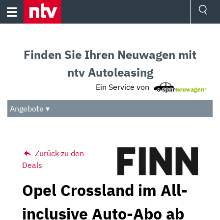
Skip
to
content
Ressorts
Sport
Finden Sie Ihren Neuwagen mit
Börse
Wetter
ntv Autoleasing
TV
Ein Service von
Video
Audio
Angebote ▾
Das Beste
Zurück zu den
Deals
Opel Crossland im All-
inclusive Auto-Abo ab