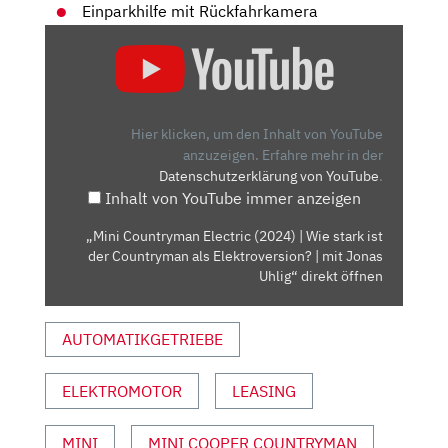
Einparkhilfe mit Rückfahrkamera
„MINI
COUNTRYMAN
ELECTRIC
(2024)
|
Hier klicken, um den Inhalt von YouTube
WIE
anzuzeigen.
Erfahre mehr in der
Datenschutzerklärung von YouTube
.
STARK
Inhalt von YouTube immer anzeigen
IST
DER
„Mini Countryman Electric (2024) | Wie stark ist
COUNTRYMAN
der Countryman als Elektroversion? | mit Jonas
ALS
Uhlig“ direkt öffnen
ELEKTROVERSION?
|
AUTOMATIKGETRIEBE
MIT
JONAS
ELEKTROMOTOR
LEASING
UHLIG“
VON
YOUTUBE
MINI
MINI COOPER COUNTRYMAN