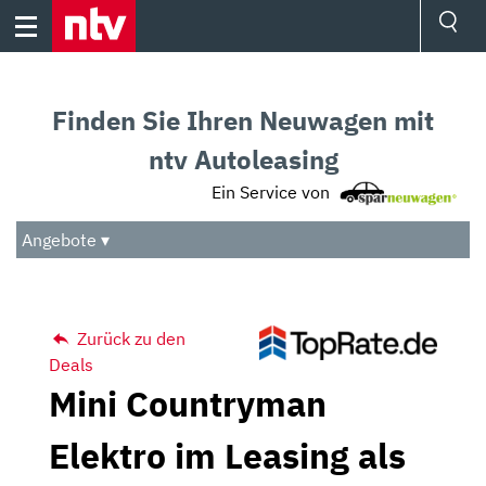
Skip
to
content
Ressorts
Sport
Finden Sie Ihren Neuwagen mit
Börse
Wetter
ntv Autoleasing
TV
Ein Service von
Video
Audio
Angebote ▾
Das Beste
Zurück zu den
Deals
Mini Countryman
Elektro im Leasing als