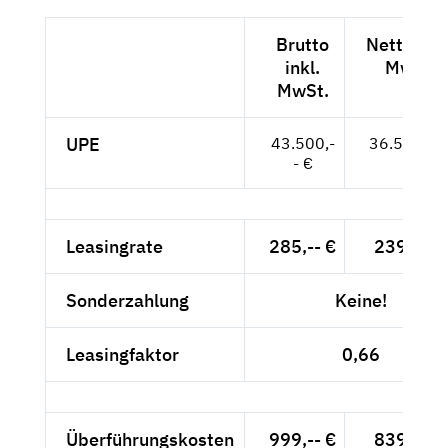
Brutto
Netto exk
inkl.
MwSt.
MwSt.
UPE
43.500,-
36.555,-- 
- €
Leasingrate
285,-- €
239,50 
Sonderzahlung
Keine!
Leasingfaktor
0,66
Überführungskosten
999,-- €
839,50 