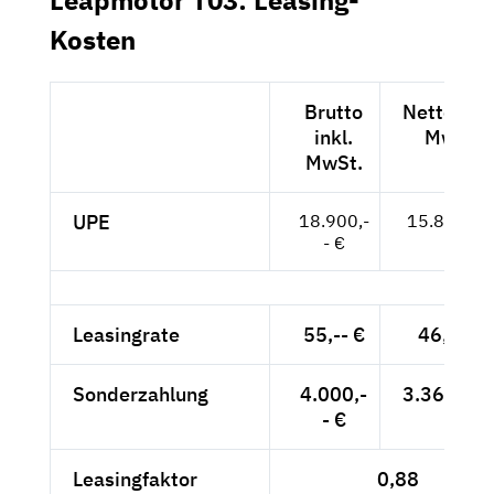
Kosten
Brutto
Netto exkl
inkl.
MwSt.
MwSt.
UPE
18.900,-
15.882,-- 
- €
Leasingrate
55,-- €
46,22 €
Sonderzahlung
4.000,-
3.361,34 
- €
Leasingfaktor
0,88