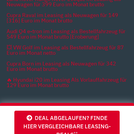
Neuwagen für 399 Euro im Monat brutto
Cupra Raval im Leasing als Neuwagen für 149
[316] Euro im Monat brutto
Audi Q4 e-tron im Leasing als Bestellfahrzeug für
549 Euro im Monat brutto [Eroberung]
💥 VW Golf im Leasing als Bestellfahrzeug für 87
Euro im Monat netto
Cupra Born im Leasing als Neuwagen für 342
Euro im Monat brutto
🔥 Hyundai i20 im Leasing Als Vorlauffahrzeug für
129 Euro im Monat brutto
Themen
DEAL ABGELAUFEN? FINDE
HIER VERGLEICHBARE LEASING-
**