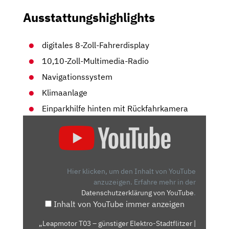
Ausstattungshighlights
digitales 8-Zoll-Fahrerdisplay
10,10-Zoll-Multimedia-Radio
Navigationssystem
Klimaanlage
Einparkhilfe hinten mit Rückfahrkamera
„LEAPMOTOR
T03
–
GÜNSTIGER
ELEKTRO-
Hier klicken, um den Inhalt von YouTube
STADTFLITZER
anzuzeigen.
Erfahre mehr in der
Datenschutzerklärung von YouTube
.
|
Inhalt von YouTube immer anzeigen
ERSTE
FAHRT
„Leapmotor T03 – günstiger Elektro-Stadtflitzer |