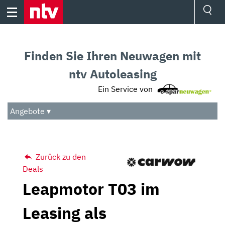
Skip
to
content
Ressorts
Sport
Finden Sie Ihren Neuwagen mit
Börse
Wetter
ntv Autoleasing
TV
Ein Service von
Video
Audio
Angebote ▾
Das Beste
Zurück zu den
Deals
Leapmotor T03 im
Leasing als