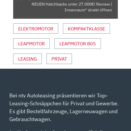
UNTER
NEUEN Hatchbacks unter 27.000€! Review |
27.000€!
Innenraum“ direkt öffnen
REVIEW
|
ELEKTROMOTOR
KOMPAKTKLASSE
INNENRAUM“
VON
LEAPMOTOR
LEAPMOTOR B05
YOUTUBE
ANZEIGEN
LEASING
PRIVAT
Bei ntv Autoleasing präsentieren wir Top-
Leasing-Schnäppchen für Privat und Gewerbe.
Es gibt Bestellfahrzeuge, Lagerneuwagen und
Gebrauchtwagen.