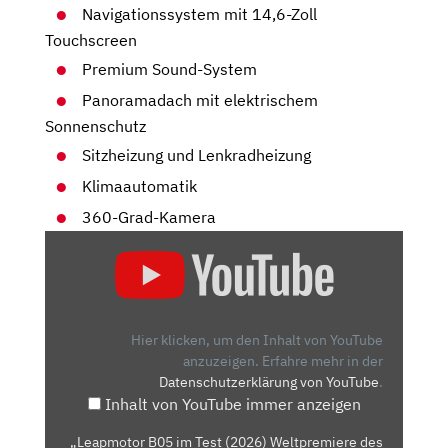
Navigationssystem mit 14,6-Zoll
Touchscreen
Premium Sound-System
Panoramadach mit elektrischem
Sonnenschutz
Sitzheizung und Lenkradheizung
Klimaautomatik
360-Grad-Kamera
„LEAPMOTOR
B05
IM
TEST
(2026)
Hier klicken, um den Inhalt von YouTube
WELTPREMIERE
anzuzeigen.
Erfahre mehr in der
Datenschutzerklärung von YouTube
.
DES
Inhalt von YouTube immer anzeigen
NEUEN
HATCHBACKS
„Leapmotor B05 im Test (2026) Weltpremiere des