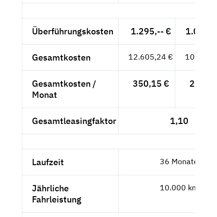
Überführungskosten
1.295,-- €
1.088,2
Gesamtkosten
12.605,24 €
10.592,
Gesamtkosten /
350,15 €
294,24
Monat
Gesamtleasingfaktor
1,10
Laufzeit
36 Monate
Jährliche
10.000 km
Fahrleistung