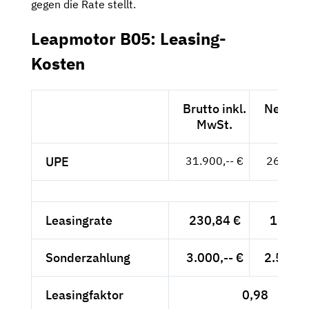
gegen die Rate stellt.
Leapmotor B05: Leasing-
Kosten
Brutto inkl.
Netto e
MwSt.
MwSt
UPE
31.900,-- €
26.807,-
Leasingrate
230,84 €
193,98
Sonderzahlung
3.000,-- €
2.521,0
Leasingfaktor
0,98