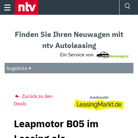
Skip
to
content
Ressorts
Sport
Finden Sie Ihren Neuwagen mit
Börse
Wetter
ntv Autoleasing
TV
Ein Service von
Video
Audio
Angebote ▾
Das Beste
Zurück zu den
Deals
Leapmotor B05 im