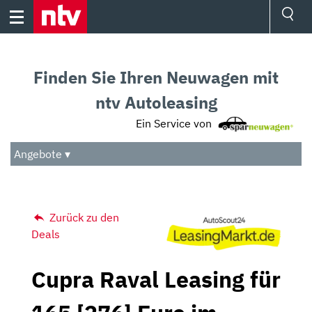
Skip
to
content
Ressorts
Sport
Finden Sie Ihren Neuwagen mit
Börse
Wetter
ntv Autoleasing
TV
Ein Service von
Video
Audio
Angebote ▾
Das Beste
Zurück zu den
Deals
Cupra Raval Leasing für