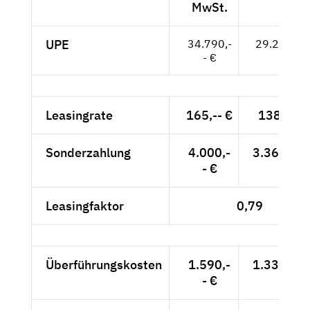
MwSt.
UPE
34.790,-
29.235,-- 
- €
Leasingrate
165,-- €
138,66 €
Sonderzahlung
4.000,-
3.361,34 
- €
Leasingfaktor
0,79
Überführungskosten
1.590,-
1.336,13 
- €