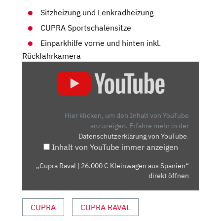
Sitzheizung und Lenkradheizung
CUPRA Sportschalensitze
Einparkhilfe vorne und hinten inkl.
Rückfahrkamera
„CUPRA
RAVAL
|
26.000
€
Hier klicken, um den Inhalt von YouTube
KLEINWAGEN
anzuzeigen.
Erfahre mehr in der
Datenschutzerklärung von YouTube
.
AUS
Inhalt von YouTube immer anzeigen
SPANIEN“
VON
„Cupra Raval | 26.000 € Kleinwagen aus Spanien“
YOUTUBE
direkt öffnen
ANZEIGEN
CUPRA
CUPRA RAVAL