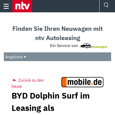
Skip
to
content
Ressorts
Sport
Finden Sie Ihren Neuwagen mit
Börse
Wetter
ntv Autoleasing
TV
Ein Service von
Video
Audio
Angebote ▾
Das Beste
Zurück zu den
Deals
BYD Dolphin Surf im
Leasing als