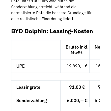
Rate unter 100 Euro wird durch die
Sonderzahlung erreicht, während die
normalisierte Rate die bessere Grundlage für
eine realistische Einordnung liefert.
BYD Dolphin: Leasing-Kosten
Brutto inkl.
Netto e
MwSt.
MwSt
UPE
19.890,-- €
16.714,-
Leasingrate
91,83 €
77,17
Sonderzahlung
6.000,-- €
5.042,0