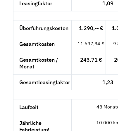
Leasingfaktor
1,09
Überführungskosten
1.290,-- €
1.084,0
Gesamtkosten
11.697,84 €
9.830,1
Gesamtkosten /
243,71 €
204,79
Monat
Gesamtleasingfaktor
1,23
Laufzeit
48 Monate
Jährliche
10.000 km
Fahrleistung