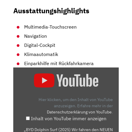
Ausstattungshighlights
Multimedia-Touchscreen
Navigation
Digital-Cockpit
Klimaautomatik
Einparkhilfe mit Rückfahrkamera
„BYD
DOLPHIN
SURF
(2025)
WIR
Hier klicken, um den Inhalt von YouTube
FAHREN
anzuzeigen.
Erfahre mehr in der
Datenschutzerklärung von YouTube
.
DEN
Inhalt von YouTube immer anzeigen
NEUEN
KLEINWAGEN
„BYD Dolphin Surf (2025) Wir fahren den NEUEN