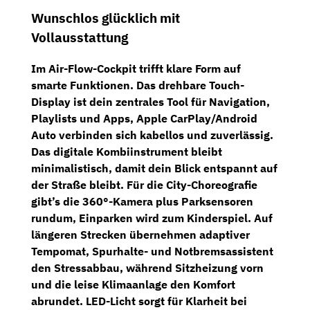
Wunschlos glücklich mit
Vollausstattung
Im
Air-Flow-Cockpit
trifft klare Form auf
smarte Funktionen. Das
drehbare Touch-
Display
ist dein zentrales Tool für Navigation,
Playlists und Apps,
Apple CarPlay/Android
Auto
verbinden sich kabellos und zuverlässig.
Das
digitale Kombiinstrument
bleibt
minimalistisch, damit dein Blick entspannt auf
der Straße bleibt. Für die City-Choreografie
gibt’s die
360°-Kamera
plus
Parksensoren
rundum, Einparken wird zum Kinderspiel. Auf
längeren Strecken übernehmen
adaptiver
Tempomat
,
Spurhalte-
und
Notbremsassistent
den Stressabbau, während
Sitzheizung vorn
und die leise
Klimaanlage
den Komfort
abrundet. LED-Licht sorgt für Klarheit bei