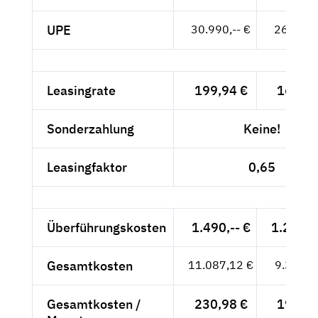
UPE
30.990,-- €
26.042,-
Leasingrate
199,94 €
168,02
Sonderzahlung
Keine!
Leasingfaktor
0,65
Überführungskosten
1.490,-- €
1.252,1
Gesamtkosten
11.087,12 €
9.316,9
Gesamtkosten /
230,98 €
194,10