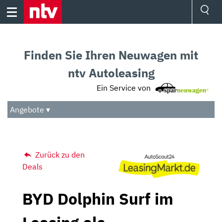
Skip
to
content
Ressorts
Sport
Finden Sie Ihren Neuwagen mit
Börse
Wetter
ntv Autoleasing
TV
Ein Service von
Video
Audio
Angebote ▾
Das Beste
Zurück zu den
Deals
BYD Dolphin Surf im