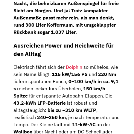
Nacht, die
beheizbaren Außenspiegel
für freie
Sicht am Morgen. Und ja: Trotz kompakter
Außenmaße passt mehr rein, als man denkt,
rund 300 Liter Kofferraum
, mit umgeklappter
Rückbank sogar 1.037 Liter.
Ausreichen Power und Reichweite für
den Alltag
Elektrisch fährt sich der
Dolphin
so mühelos, wie
sein Name klingt.
115 kW/156 PS
und
220 Nm
liefern spontanen Punch,
0–100 km/h in ca. 9,1
s
reichen locker fürs Überholen,
150 km/h
Spitze
für entspannte Autobahn-Etappen. Die
43,2-kWh LFP-Batterie
ist robust und
alltagstauglich:
bis zu ~310 km WLTP
,
realistisch
240–260 km
, je nach Temperatur und
Tempo. Der Kleine lädt mit
11-kW-
AC
an der
Wallbox
über Nacht oder am DC-Schnelllader