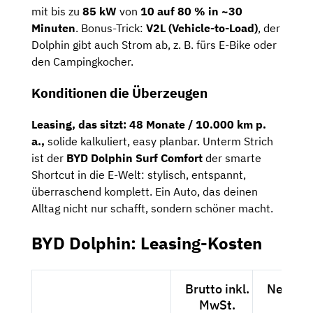
mit bis zu
85 kW
von
10 auf 80 % in ~30
Minuten
. Bonus-Trick:
V2L (Vehicle-to-Load)
, der
Dolphin gibt auch Strom ab, z. B. fürs E-Bike oder
den Campingkocher.
Konditionen die Überzeugen
Leasing, das sitzt:
48 Monate / 10.000 km p.
a.,
solide kalkuliert, easy planbar. Unterm Strich
ist der
BYD Dolphin Surf Comfort
der smarte
Shortcut in die E-Welt: stylisch, entspannt,
überraschend komplett. Ein Auto, das deinen
Alltag nicht nur schafft, sondern schöner macht.
BYD Dolphin: Leasing-Kosten
Brutto inkl.
Netto e
MwSt.
MwSt