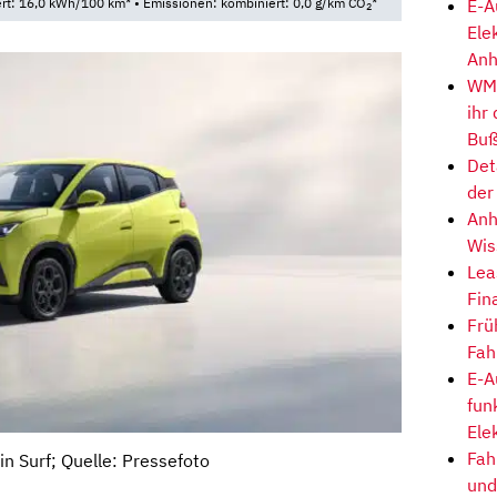
E-A
t: 16,0 kWh/100 km* • Emissionen: kombiniert: 0,0 g/km CO
*
2
Ele
Anh
WM-
ihr
Buß
Det
der
Anh
Wis
Lea
Fin
Frü
Fah
E-A
fun
Ele
Fah
n Surf; Quelle: Pressefoto
und