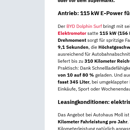
oder vor dem Supermarkt.
Antrieb: 115 kW E-Power für
Der
BYD Dolphin Surf
bringt mit s
Elektromotor
satte
115 kW (156 
Drehmoment
sorgt für spritzige 
9,1 Sekunden
, die
Höchstgeschwi
ausreichend für Autobahnabschnit
liefert bis zu
310 Kilometer Reic
Praktisch: Dank Schnellladefähigke
von 10 auf 80 %
geladen. Und auc
fasst 345 Liter
, bei umgeklappter 
Einkäufe, Sport oder Wochenendau
Leasingkonditionen: elektri
Das Angebot bei Autohaus Moll ist
Kilometer Fahrleistung pro Jahr
.
Kilometerleistung natürlich anpasse