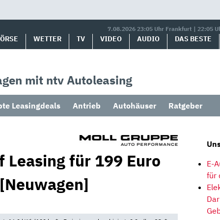
7.08.2026 23:05 Uhr Frankfurt | 22:05 U
BÖRSE
WETTER
TV
VIDEO
AUDIO
DAS BESTE
gen mit ntv Autoleasing
bte Leasingdeals
Antrieb
Autohäuser
Ratgeber
Uns
f Leasing für 199 Euro
E-A
für
 [Neuwagen]
Ele
Dar
Geb