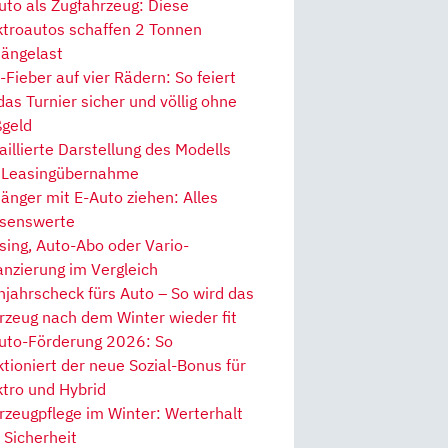
uto als Zugfahrzeug: Diese
ktroautos schaffen 2 Tonnen
ängelast
Fieber auf vier Rädern: So feiert
 das Turnier sicher und völlig ohne
geld
aillierte Darstellung des Modells
 Leasingübernahme
änger mit E-Auto ziehen: Alles
senswerte
sing, Auto-Abo oder Vario-
anzierung im Vergleich
hjahrscheck fürs Auto – So wird das
rzeug nach dem Winter wieder fit
uto-Förderung 2026: So
ktioniert der neue Sozial-Bonus für
ktro und Hybrid
rzeugpflege im Winter: Werterhalt
 Sicherheit