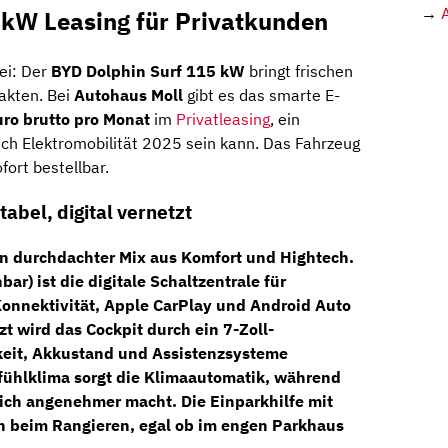
→
 kW Leasing für Privatkunden
ei: Der
BYD Dolphin Surf 115 kW
bringt frischen
akten. Bei
Autohaus Moll
gibt es das smarte E-
ro brutto pro Monat
im
Privatleasing
, ein
lich Elektromobilität 2025 sein kann. Das Fahrzeug
ofort bestellbar.
abel, digital vernetzt
in durchdachter Mix aus Komfort und Hightech.
bar) ist die digitale Schaltzentrale für
onnektivität, Apple CarPlay und Android Auto
zt wird das Cockpit durch ein
7-Zoll-
keit, Akkustand und Assistenzsysteme
lfühlklima sorgt die
Klimaautomatik
, während
lich angenehmer macht. Die
Einparkhilfe mit
h beim Rangieren, egal ob im engen Parkhaus