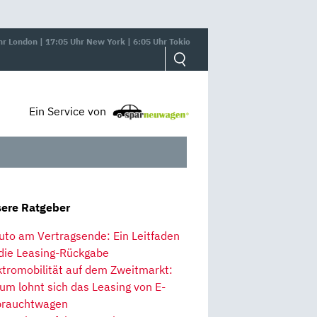
hr London | 17:05 Uhr New York | 6:05 Uhr Tokio
Ein Service von
ere Ratgeber
uto am Vertragsende: Ein Leitfaden
 die Leasing-Rückgabe
ktromobilität auf dem Zweitmarkt:
um lohnt sich das Leasing von E-
rauchtwagen