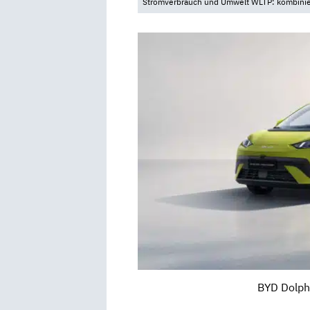
Stromverbrauch und Umwelt WLTP: kombinier
BYD Dolphi