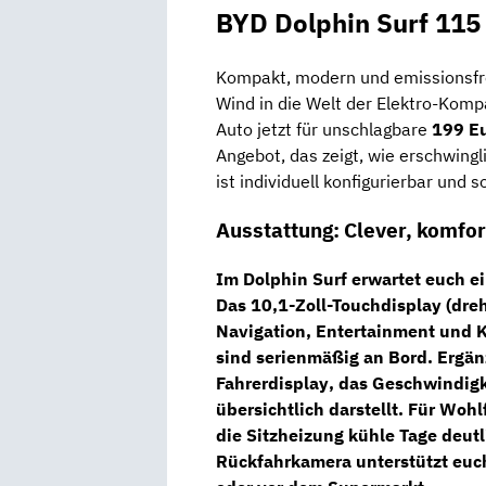
BYD Dolphin Surf 115
Kompakt, modern und emissionsfr
Wind in die Welt der Elektro-Komp
Auto jetzt für unschlagbare
199 Eu
Angebot, das zeigt, wie erschwing
ist individuell konfigurierbar und s
Ausstattung: Clever, komfort
Im Dolphin Surf erwartet euch e
Das
10,1-Zoll-Touchdisplay
(dreh
Navigation, Entertainment und K
sind serienmäßig an Bord. Ergän
Fahrerdisplay
, das Geschwindig
übersichtlich darstellt. Für Woh
die
Sitzheizung
kühle Tage deut
Rückfahrkamera
unterstützt euc