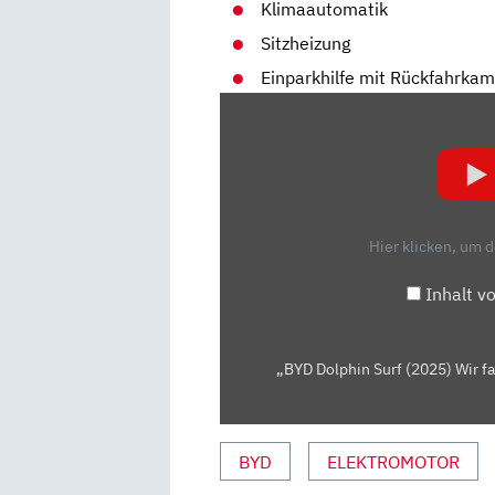
Klimaautomatik
Sitzheizung
Einparkhilfe mit Rückfahrka
„BYD
DOLPHIN
SURF
(2025)
WIR
FAHREN
Hier klicken, um 
DEN
NEUEN
Inhalt v
KLEINWAGEN
AB
19.990€!
„BYD Dolphin Surf (2025) Wir f
FAHRBERICHT
|
REVIEW
BYD
ELEKTROMOTOR
|