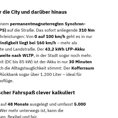
 die City und darüber hinaus
einem
permanentmagneterregten Synchron-
PS)
auf die Straße. Das sofort anliegende
310 Nm
Fahrleistungen: Von
0 auf 100 km/h
geht es in nur
ndigkeit liegt bei 160 km/h
– mehr als
te und Landstraße. Der
43,2 kWh LFP-Akku
hweite nach WLTP
, in der Stadt sogar noch mehr.
it (DC bis 85 kW) ist der Akku in nur
30 Minuten
h die Alltagstauglichkeit stimmt: Der
Kofferraum
Rückbank sogar über 1.200 Liter – ideal für
sflüge.
scher Fahrspaß clever kalkuliert
 auf
48 Monate
ausgelegt und umfasst
5.000
 Wer mehr unterwegs ist, kann die
n, flexibel und fair.