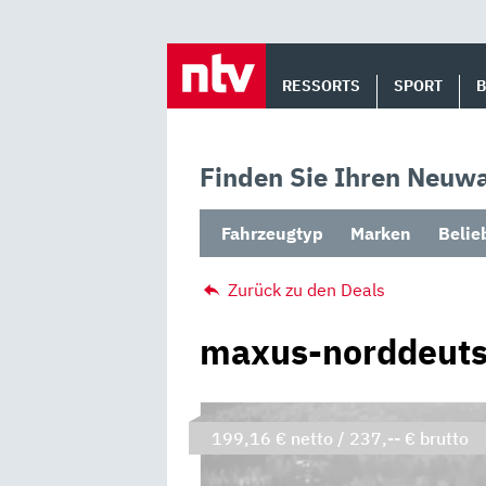
Skip
to
RESSORTS
SPORT
content
Finden Sie Ihren Neuwa
Fahrzeugtyp
Marken
Belie
Zurück zu den Deals
maxus-norddeuts
199,16 € netto / 237,-- € brutto