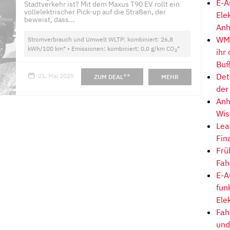
E-A
Stadtverkehr ist? Mit dem Maxus T90 EV rollt ein
vollelektrischer Pick-up auf die Straßen, der
Ele
beweist, dass...
Anh
WM-
Stromverbrauch und Umwelt WLTP: kombiniert: 26,8
kWh/100 km* • Emissionen: kombiniert: 0,0 g/km CO
*
ihr
2
Buß
Det
21. Mai 2025
**
ZUM DEAL
MEHR
der
Anh
Wis
Lea
Fin
Frü
Fah
E-A
fun
Ele
Fah
und