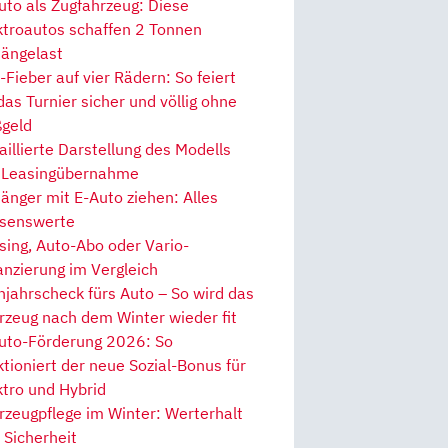
uto als Zugfahrzeug: Diese
ktroautos schaffen 2 Tonnen
ängelast
Fieber auf vier Rädern: So feiert
 das Turnier sicher und völlig ohne
geld
aillierte Darstellung des Modells
 Leasingübernahme
änger mit E-Auto ziehen: Alles
senswerte
sing, Auto-Abo oder Vario-
anzierung im Vergleich
hjahrscheck fürs Auto – So wird das
rzeug nach dem Winter wieder fit
uto-Förderung 2026: So
ktioniert der neue Sozial-Bonus für
ktro und Hybrid
rzeugpflege im Winter: Werterhalt
 Sicherheit