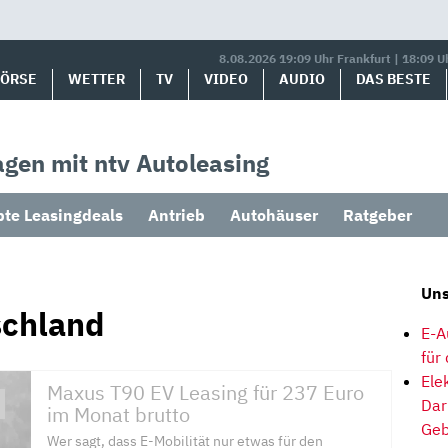
8.08.2026 19:09 Uhr Frankfurt | 18:09 U
BÖRSE
WETTER
TV
VIDEO
AUDIO
DAS BESTE
gen mit ntv Autoleasing
bte Leasingdeals
Antrieb
Autohäuser
Ratgeber
Uns
chland
E-A
für
Ele
Maxus T90 EV Leasing für 237 Euro
Dar
im Monat brutto
Geb
Wer sagt, dass E-Mobilität nur etwas für den