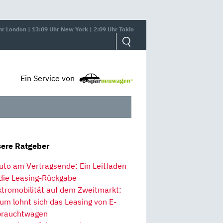
hr London | 13:09 Uhr New York | 2:09 Uhr Tokio
Ein Service von
ere Ratgeber
uto am Vertragsende: Ein Leitfaden
 die Leasing-Rückgabe
ktromobilität auf dem Zweitmarkt:
um lohnt sich das Leasing von E-
rauchtwagen