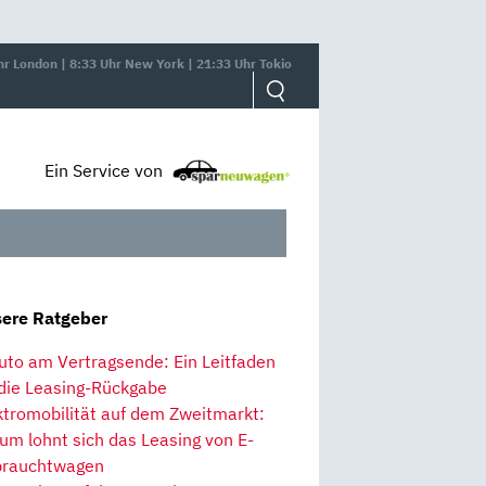
hr London | 8:33 Uhr New York | 21:33 Uhr Tokio
Ein Service von
ere Ratgeber
uto am Vertragsende: Ein Leitfaden
 die Leasing-Rückgabe
ktromobilität auf dem Zweitmarkt:
um lohnt sich das Leasing von E-
rauchtwagen