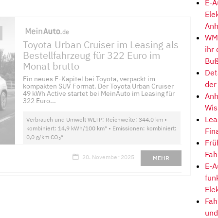
E-A
Ele
Anh
WM-
Toyota Urban Cruiser im Leasing als
ihr
Bestellfahrzeug für 322 Euro im
Buß
Monat brutto
Det
Ein neues E-Kapitel bei Toyota, verpackt im
der
kompakten SUV Format. Der Toyota Urban Cruiser
49 kWh Active startet bei MeinAuto im Leasing für
Anh
322 Euro...
Wis
Lea
Verbrauch und Umwelt WLTP: Reichweite: 344,0 km •
kombiniert: 14,9 kWh/100 km* • Emissionen: kombiniert:
Fin
0,0 g/km CO
*
2
Frü
Fah
20. November 2025
MEHR
E-A
fun
Ele
Fah
und