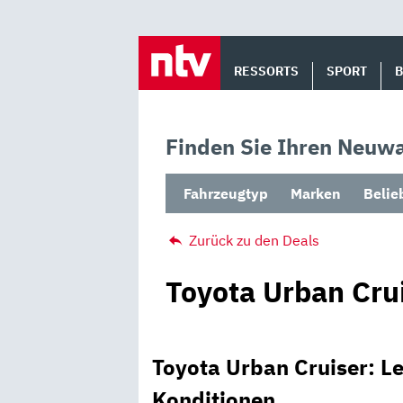
Skip
to
RESSORTS
SPORT
content
Finden Sie Ihren Neuwa
Fahrzeugtyp
Marken
Belie
Zurück zu den Deals
Toyota Urban Cru
Toyota Urban Cruiser: L
Konditionen