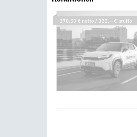
270,59 € netto / 322,-- € brutto