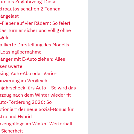
uto als Zugfahrzeug: Diese
ktroautos schaffen 2 Tonnen
ängelast
Fieber auf vier Rädern: So feiert
 das Turnier sicher und völlig ohne
geld
aillierte Darstellung des Modells
 Leasingübernahme
änger mit E-Auto ziehen: Alles
senswerte
sing, Auto-Abo oder Vario-
anzierung im Vergleich
hjahrscheck fürs Auto – So wird das
rzeug nach dem Winter wieder fit
uto-Förderung 2026: So
ktioniert der neue Sozial-Bonus für
ktro und Hybrid
rzeugpflege im Winter: Werterhalt
 Sicherheit