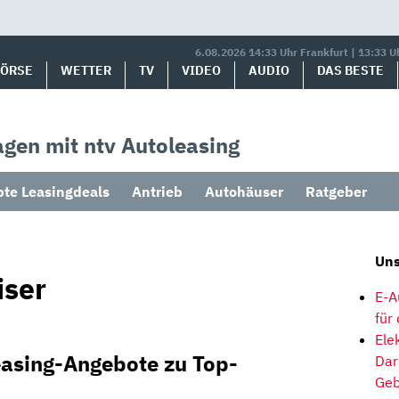
6.08.2026 14:33 Uhr Frankfurt | 13:33 U
BÖRSE
WETTER
TV
VIDEO
AUDIO
DAS BESTE
gen mit ntv Autoleasing
bte Leasingdeals
Antrieb
Autohäuser
Ratgeber
Uns
iser
E-A
für
Ele
easing-Angebote zu Top-
Dar
Geb