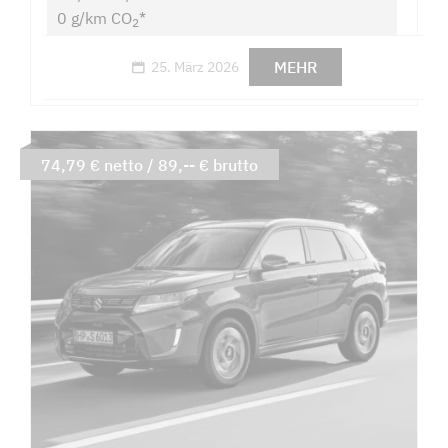
0 g/km CO
*
2
MEHR
25. März 2026
74,79 € netto / 89,-- € brutto