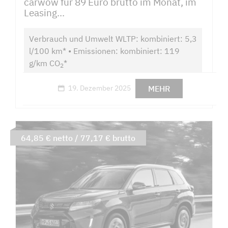
carwow für 89 Euro brutto im Monat, im
Leasing...
Verbrauch und Umwelt WLTP: kombiniert: 5,3
l/100 km* • Emissionen: kombiniert: 119
g/km CO
*
2
MEHR
19. Dezember 2025
64,85 € netto / 77,17 € brutto