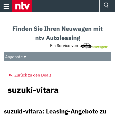
Skip
to
content
Ressorts
Sport
Finden Sie Ihren Neuwagen mit
Börse
Wetter
ntv Autoleasing
TV
Ein Service von
Video
Audio
Angebote ▾
Das Beste
Zurück zu den Deals
suzuki-vitara
suzuki-vitara: Leasing-Angebote zu