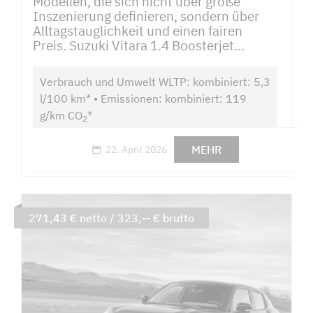
Modellen, die sich nicht über große
Inszenierung definieren, sondern über
Alltagstauglichkeit und einen fairen
Preis. Suzuki Vitara 1.4 Boosterjet...
Verbrauch und Umwelt WLTP: kombiniert: 5,3
l/100 km* • Emissionen: kombiniert: 119
g/km CO
*
2
MEHR
22. April 2026
271,43 € netto / 323,-- € brutto