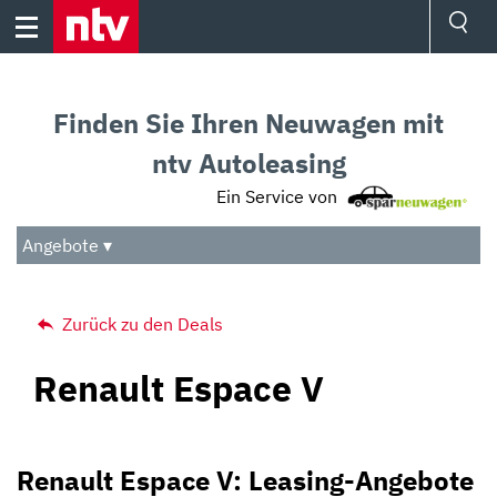
Skip
to
content
Ressorts
Sport
Finden Sie Ihren Neuwagen mit
Börse
Wetter
ntv Autoleasing
TV
Ein Service von
Video
Audio
Angebote ▾
Das Beste
Zurück zu den Deals
Renault Espace V
Renault Espace V: Leasing-Angebote