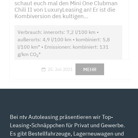
schaut euch mal den Mini One Clubman
Chili II von LuxuryLeasing an! Er ist die
Kombiversion des kultigen...
Verbrauch: innerorts: 7,2 l/100 km •
außerorts: 4,9 l/100 km • kombiniert: 5,8
l/100 km* • Emissionen: kombiniert: 131
g/km CO
*
2
MEHR
25. Juli 2021
Bei ntv Autoleasing präsentieren wir Top-
Leasing-Schnäppchen für Privat und Gewerbe.
Es gibt Bestellfahrzeuge, Lagerneuwagen und