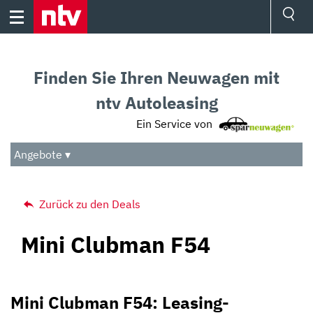
Skip
to
content
Ressorts
Sport
Finden Sie Ihren Neuwagen mit
Börse
Wetter
ntv Autoleasing
TV
Ein Service von
Video
Audio
Angebote ▾
Das Beste
Zurück zu den Deals
Mini Clubman F54
Mini Clubman F54: Leasing-