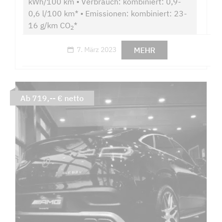
kWh/100 km • Verbrauch: kombiniert: 0,9-
0,6 l/100 km* • Emissionen: kombiniert: 23-
16 g/km CO
*
2
MEHR
7. März 2023
Ab 719,-- € netto