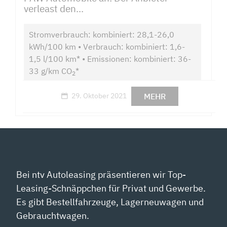
verleast den...
Stromverbrauch: kombiniert: 28,1-26,0
kWh/100 km • Verbrauch: kombiniert: 1,6-
1,5 l/100 km* • Emissionen: kombiniert: 36-
33 g/km CO
*
2
MEHR
29. Oktober 2021
Bei ntv Autoleasing präsentieren wir Top-
Leasing-Schnäppchen für Privat und Gewerbe.
Es gibt Bestellfahrzeuge, Lagerneuwagen und
Gebrauchtwagen.