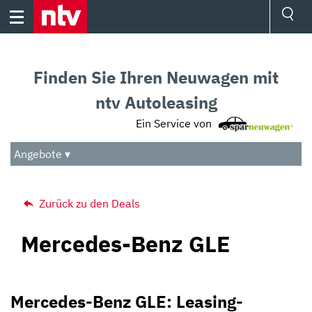
Skip
to
content
Ressorts
Sport
Finden Sie Ihren Neuwagen mit
Börse
Wetter
ntv Autoleasing
TV
Ein Service von
Video
Audio
Angebote ▾
Das Beste
Zurück zu den Deals
Mercedes-Benz GLE
Mercedes-Benz GLE: Leasing-