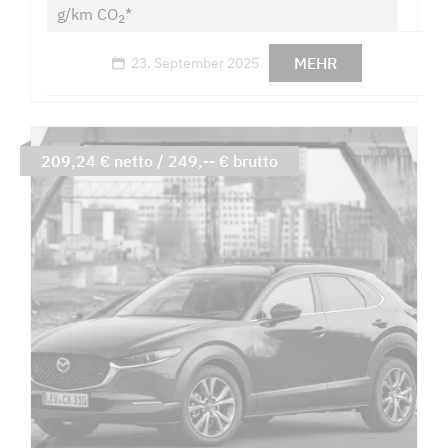
g/km CO
*
2
MEHR
23. September 2025
209,24 € netto / 249,-- € brutto