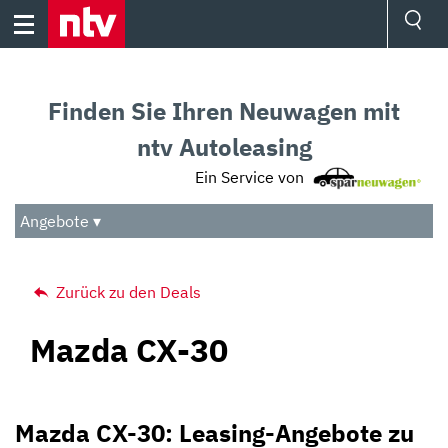
Skip
to
content
Ressorts
Sport
Finden Sie Ihren Neuwagen mit
Börse
Wetter
ntv Autoleasing
TV
Ein Service von
Video
Audio
Angebote ▾
Das Beste
Zurück zu den Deals
Mazda CX-30
Mazda CX-30: Leasing-Angebote zu