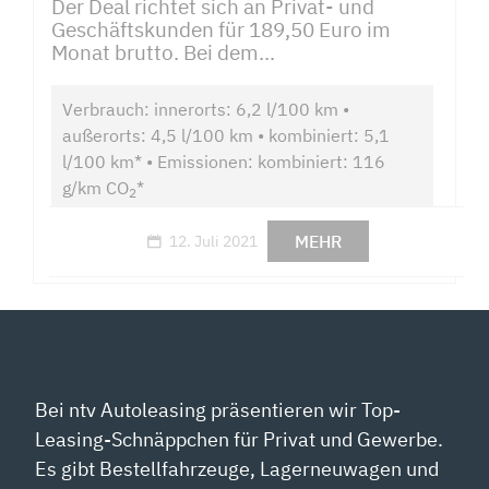
Der Deal richtet sich an Privat- und
Geschäftskunden für 189,50 Euro im
Monat brutto. Bei dem...
Verbrauch: innerorts: 6,2 l/100 km •
außerorts: 4,5 l/100 km • kombiniert: 5,1
l/100 km* • Emissionen: kombiniert: 116
g/km CO
*
2
MEHR
12. Juli 2021
Bei ntv Autoleasing präsentieren wir Top-
Leasing-Schnäppchen für Privat und Gewerbe.
Es gibt Bestellfahrzeuge, Lagerneuwagen und