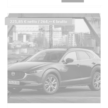
221,85 € netto / 264,-- € brutto