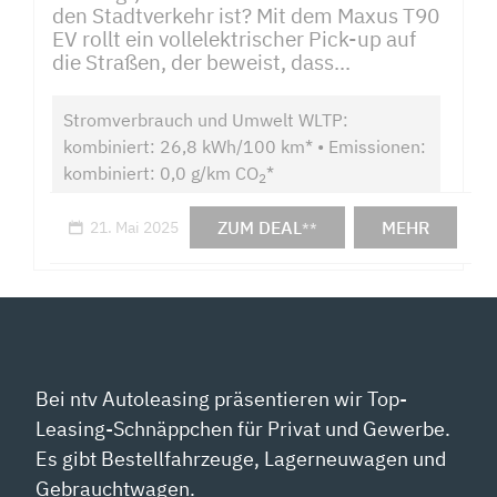
den Stadtverkehr ist? Mit dem Maxus T90
EV rollt ein vollelektrischer Pick-up auf
die Straßen, der beweist, dass...
Stromverbrauch und Umwelt WLTP:
kombiniert: 26,8 kWh/100 km* • Emissionen:
kombiniert: 0,0 g/km CO
*
2
ZUM DEAL
MEHR
21. Mai 2025
**
Bei ntv Autoleasing präsentieren wir Top-
Leasing-Schnäppchen für Privat und Gewerbe.
Es gibt Bestellfahrzeuge, Lagerneuwagen und
Gebrauchtwagen.