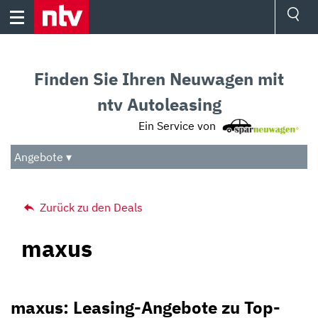
Skip
to
content
Ressorts
Sport
Finden Sie Ihren Neuwagen mit
Börse
Wetter
ntv Autoleasing
TV
Ein Service von
Video
Audio
Angebote ▾
Das Beste
Zurück zu den Deals
maxus
maxus: Leasing-Angebote zu Top-