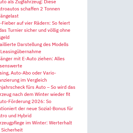
uto als Zugfahrzeug: Diese
ktroautos schaffen 2 Tonnen
ängelast
Fieber auf vier Rädern: So feiert
 das Turnier sicher und völlig ohne
geld
aillierte Darstellung des Modells
 Leasingübernahme
änger mit E-Auto ziehen: Alles
senswerte
sing, Auto-Abo oder Vario-
anzierung im Vergleich
hjahrscheck fürs Auto – So wird das
rzeug nach dem Winter wieder fit
uto-Förderung 2026: So
ktioniert der neue Sozial-Bonus für
ktro und Hybrid
rzeugpflege im Winter: Werterhalt
 Sicherheit