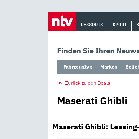
Skip
to
RESSORTS
SPORT
content
Finden Sie Ihren Neuwa
Fahrzeugtyp
Marken
Belie
Zurück zu den Deals
Maserati Ghibli
Maserati Ghibli: Leasin