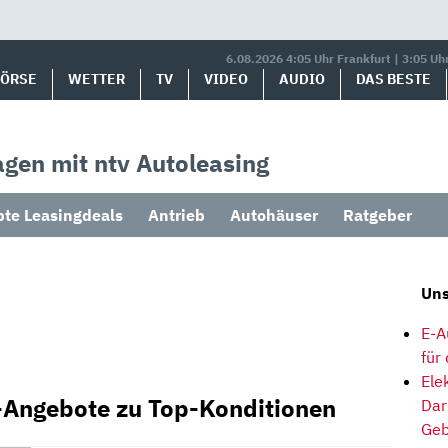
6.08.2026 4:05 Uhr Frankfurt | 3:05 Uh
BÖRSE
WETTER
TV
VIDEO
AUDIO
DAS BESTE
gen mit ntv Autoleasing
bte Leasingdeals
Antrieb
Autohäuser
Ratgeber
Uns
E-A
für
Ele
g-Angebote zu Top-Konditionen
Dar
Geb