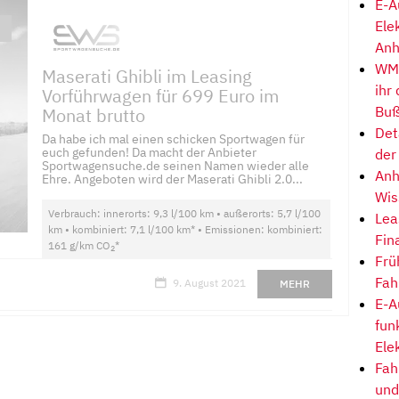
E-A
Ele
Anh
WM-
Maserati Ghibli im Leasing
ihr
Vorführwagen für 699 Euro im
Buß
Monat brutto
Det
Da habe ich mal einen schicken Sportwagen für
euch gefunden! Da macht der Anbieter
der
Sportwagensuche.de seinen Namen wieder alle
Anh
Ehre. Angeboten wird der Maserati Ghibli 2.0...
Wis
Verbrauch: innerorts: 9,3 l/100 km • außerorts: 5,7 l/100
Lea
km • kombiniert: 7,1 l/100 km* • Emissionen: kombiniert:
Fin
161 g/km CO
*
2
Frü
Fah
9. August 2021
MEHR
E-A
fun
Ele
Fah
und